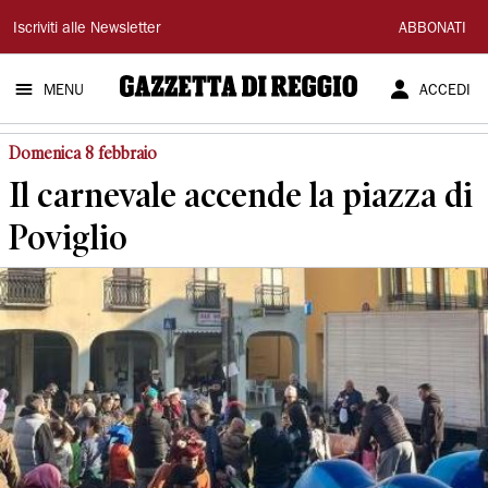
Gazzetta
Iscriviti alle Newsletter
ABBONATI
di
MENU
ACCEDI
Reggio
Domenica 8 febbraio
Il carnevale accende la piazza di
Poviglio