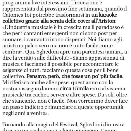
programma live interessanti. L’eccezione è
rappresentata dal prossimo fine settimana, quando il
Catomes Tot potrebbe trasformarsi in
un karaoke
collettivo grazie alla serata delle cover all’Ariston
:
«L’Industria musicale è in crescita ma il paradosso è
che per i cantanti emergenti non ci sono post per
suonare, i cantautori sono disperati. Noi diamo agli
artisti un palco vero ma non è tutto facile come
sembra». Qui, Sghedoni apre una parentesi (amara, a
dire la verità) sulle difficoltà: «Siamo appassionati di
musica e facciamo il possibile per accontentare le
esigenze di tutti, facciamo questa cosa per il bene
collettivo.
Pensavo, però, che fosse un po’ più facile
.
Mi riferisco anche alle spese: quest’anno con la
nostra rassegna daremo
circa 15mila
euro al sistema
musicale tra cachet, server e altre spese. Da soli, oltre
che stancante, non è facile. Non vorremmo dover fare
un passo indietro e rinunciare a queste opportunità
negli anni a venire».
Tornando alla magia del Festival, Sghedoni dimostra
di avere un occhio per i talenti emergenti. L’anno