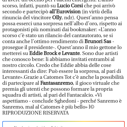
scorso, infatti, puntò su
Lucio Corsi
che poi arrivò
secondo e partecipò
all’Eurovision
(in virtù della
rinuncia del vincitore
Olly
, ndr). Quest’anno pensa
possa esserci una sorpresa nell’albo d’oro, rispetto ai
protagonisti più nominati dai bookmaker: «L’anno
scorso c’è stato un rilancio del cantautorato, se si
conta anche l’ottimo rendimento di
Brunori Sas
-
prosegue il presidente-. Quest’anno il mio gettone lo
metterei su
Eddie Brock e Levante
. Sono due artisti
che conosco bene: li abbiamo invitati entrambi al
nostro circolo. Credo che Eddie abbia delle cose
interessanti da dire: Può essere la sorpresa, al pari di
Levante».Grazie a Catomes Tot c’è anche la possibilità
di partecipare al
Fantasanremo
, il gioco virtuale che
premia gli utenti che possono formare la propria
squadra di artisti, al pari del Fantacalcio. «Vi
aspettiamo - conclude Sghedoni - perché Sanremo è
Sanremo, mal al Catomes è più bello» l©
RIPRODUZIONE RISERVATA