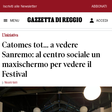
Gazzetta
Iscriviti alle Newsletter
ABBONATI
di
MENU
ACCEDI
Reggio
L’iniziativa
Catomes tot... a vedere
Sanremo: al centro sociale un
maxischermo per vedere il
Festival
Nicolò Valli