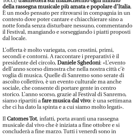
Tocci)
trasmetterà sul maxischermo ogni minuto
della rassegna musicale più amata e popolare d’Italia
.
È un modo pensato per ritrovarsi in compagnia in un
contesto dove poter cantare e chiacchierare sino a
notte fonda senza disturbare nessuno, commentando
il Festival, mangiando e sorseggiando i piatti proposti
dal locale.
L’offerta è molto variegata, con crostini, primi,
secondi e contorni. A raccontare i preparativi è il
presidente del circolo,
Daniele Sghedoni
: «L’evento
dell’anno scorso dimostra che nella nostra città c’è
voglia di musica. Quelle di Sanremo sono serate di
ascolto collettivo, è un evento culturale ma anche
sociale, che consente di portare gente in centro
storico. L’anno scorso, grazie al Festival di Sanremo,
siamo ripartiti a
fare musica dal vivo
: è una settimana
che ci ha dato la spinta e a cui siamo molto legati».
Il
Catomes Tot
, infatti, porta avanti una rassegna
musicale dal vivo che è iniziata a fine ottobre e si
concluderà a fine marzo. Tutti i venerdì sono in