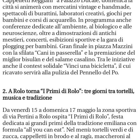
Cappelletti Reggiani” a Palazzo Ducale, domenica la
città si animerà con mercatini vintage e handmade,
spettacoli di burattini, laboratori creativi, giochi per
bambini e corsi di acquarello. In programma anche
conferenze dedicate all’ambiente, al biologico e alle
neuroscienze, oltre a dimostrazioni di antichi
mestieri, concerti, esibizioni sportive e la gara di
plogging per bambini. Gran finale in piazza Mazzini
con la sfilata “Cani in passerella” e la premiazione del
miglior bisulàn e del salame casalino. Tra le iniziative
anche il contest solidale “Vinci una bicicletta”, il cui
ricavato servirà alla pulizia del Pennello del Po.
2. A Rolo torna “I Primi di Rolo”: tre giorni tra tortelli,
musica e tradizione
Da venerdì 15 a domenica 17 maggio la zona sportiva
di via Pertini a Rolo ospita “I Primi di Rolo”, festa
dedicata ai grandi primi della tradizione emiliana con
formula “all you can eat”. Nel menù tortelli verdi e di
zucca, cappelletti in brodo e al ragù, maccheroni al