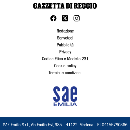
Redazione
Scriveteci
Pubblicità
Privacy
Codice Etico e Modello 231
Cookie policy
Termini e condizioni
SAE Emilia S.r.l., Via Emilia Est, 985 – 41122, Modena – PI 04155780366