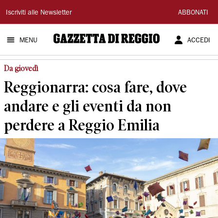
Gazzetta
Iscriviti alle Newsletter
ABBONATI
di
MENU
ACCEDI
Reggio
Da giovedì
Reggionarra: cosa fare, dove
andare e gli eventi da non
perdere a Reggio Emilia