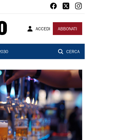
ACCEDI
ABBONATI
2030
CERCA