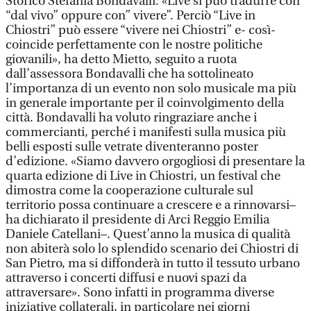
Storico Stefania Bondavalli: «Live si può tradurre con
“dal vivo” oppure con” vivere”. Perciò “Live in
Chiostri” può essere “vivere nei Chiostri” e- così-
coincide perfettamente con le nostre politiche
giovanili», ha detto Mietto, seguito a ruota
dall’assessora Bondavalli che ha sottolineato
l’importanza di un evento non solo musicale ma più
in generale importante per il coinvolgimento della
città. Bondavalli ha voluto ringraziare anche i
commercianti, perché i manifesti sulla musica più
belli esposti sulle vetrate diventeranno poster
d’edizione. «Siamo davvero orgogliosi di presentare la
quarta edizione di Live in Chiostri, un festival che
dimostra come la cooperazione culturale sul
territorio possa continuare a crescere e a rinnovarsi–
ha dichiarato il presidente di Arci Reggio Emilia
Daniele Catellani–. Quest’anno la musica di qualità
non abiterà solo lo splendido scenario dei Chiostri di
San Pietro, ma si diffonderà in tutto il tessuto urbano
attraverso i concerti diffusi e nuovi spazi da
attraversare». Sono infatti in programma diverse
iniziative collaterali, in particolare nei giorni