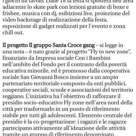
i giochi da tavolo. Dalle 18 la festa si sposterà nell’area
adiacente lo skate park con lezioni gratuite di boxe e
frisbee, musica con dj, esibizioni live, proiezione del
video backstage di realizzazione della festa,
esposizione di gadget realizzati per l’evento e zona
chill out.
Il progetto Il gruppo Santa Croce gang
– si legge in
una nota – è nato grazie al progetto “Fly to new zone”,
finanziato da Impresa sociale Con i Bambini
nell’ambito del Fondo per il contrasto della povertà
educativa minorile, ed è promosso dalla cooperativa
sociale San Giovanni Bosco insieme a un ampio
partenariato territoriale composto da enti pubblici,
cooperative sociali, scuole e associazioni del territorio
reggiano. L’iniziativa ha l’obiettivo di rafforzare il
presidio socio-educativo Fly zone nell’area nord della
città per trasformarlo in un punto di riferimento
stabile per tutti gli adolescenti. Elemento centrale del
presidio è la co-progettazione: i ragazzi e le ragazze
partecipano attivamente all’ideazione delle attività
tramite un gruppo di riferimento denominato