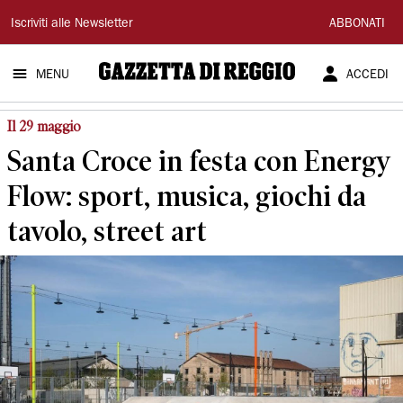
Gazzetta
Iscriviti alle Newsletter
ABBONATI
di
MENU
ACCEDI
Reggio
Il 29 maggio
Santa Croce in festa con Energy
Flow: sport, musica, giochi da
tavolo, street art