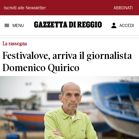
Gazzetta
Iscriviti alle Newsletter
ABBONATI
di
MENU
ACCEDI
Reggio
La rassegna
Festivalove, arriva il giornalista
Domenico Quirico