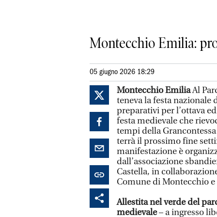
Montecchio Emilia: prot
05 giugno 2026 18:29
Montecchio Emilia
Al Par
teneva la festa nazionale d
preparativi per l’ottava 
festa medievale che rievo
tempi della Grancontessa 
terrà il prossimo fine set
manifestazione è organizz
dall’associazione sbandier
Castella, in collaborazion
Comune di Montecchio e la
Allestita nel verde del par
medievale
– a ingresso li