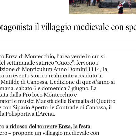
agonista il villaggio medievale con spe
co Enza di Montecchio, l’area verde in cui si
el settimanale satirico “Cuore”, fervono i
edizione di Monticulum Anno Domini 1114, la
ca un evento storico realmente accaduto ai
Matilde di Canossa. L’edizione di quest’anno si
timana, sabato 6 e domenica 7 giugno. La
ata dalla Pro loco Montecchio e
atori e musici Maestà della Battaglia di Quattro
e con Sipario Aperto, le Contrade di Canossa, il
 Polisportiva L’Arena.
co a ridosso del torrente Enza, la festa
bero – propone un villaggio medievale con