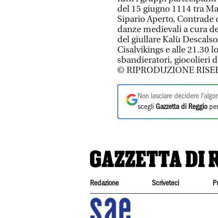
del 15 giugno 1114 tra Mat
Sipario Aperto, Contrade d
danze medievali a cura del
del giullare Kalù Descalso. 
Cisalvikings e alle 21.30 
sbandieratori, giocolieri 
© RIPRODUZIONE RISE
Non lasciare decidere l'algor
scegli
Gazzetta di Reggio
per
Redazione
Scriveteci
P