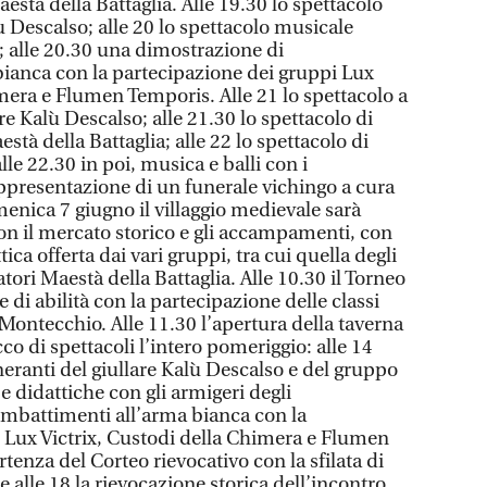
està della Battaglia. Alle 19.30 lo spettacolo
lù Descalso; alle 20 lo spettacolo musicale
s; alle 20.30 una dimostrazione di
ianca con la partecipazione dei gruppi Lux
imera e Flumen Temporis. Alle 21 lo spettacolo a
re Kalù Descalso; alle 21.30 lo spettacolo di
stà della Battaglia; alle 22 lo spettacolo di
e 22.30 in poi, musica e balli con i
rappresentazione di un funerale vichingo a cura
enica 7 giugno il villaggio medievale sarà
con il mercato storico e gli accampamenti, con
ttica offerta dai vari gruppi, tra cui quella degli
tori Maestà della Battaglia. Alle 10.30 il Torneo
ve di abilità con la partecipazione delle classi
Montecchio. Alle 11.30 l’apertura della taverna
co di spettacoli l’intero pomeriggio: alle 14
tineranti del giullare Kalù Descalso e del gruppo
e e didattiche con gli armigeri degli
mbattimenti all’arma bianca con la
 Lux Victrix, Custodi della Chimera e Flumen
rtenza del Corteo rievocativo con la sfilata di
 e alle 18 la rievocazione storica dell’incontro