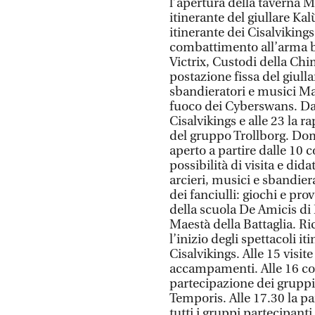
l’apertura della taverna Ma
itinerante del giullare Ka
itinerante dei Cisalviking
combattimento all’arma b
Victrix, Custodi della Ch
postazione fissa del giulla
sbandieratori e musici Mae
fuoco dei Cyberswans. Dall
Cisalvikings e alle 23 la 
del gruppo Trollborg. Dom
aperto a partire dalle 10 
possibilità di visita e dida
arcieri, musici e sbandiera
dei fanciulli: giochi e pro
della scuola De Amicis di 
Maestà della Battaglia. Ric
l’inizio degli spettacoli i
Cisalvikings. Alle 15 visit
accampamenti. Alle 16 co
partecipazione dei gruppi
Temporis. Alle 17.30 la pa
tutti i gruppi partecipanti