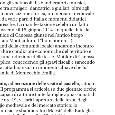
n gli spettacoli di sbandieratori e musici,
e tra armigeri, danzatrici e giullari, oltre agli
i rievocazione storica, un mercato medievale
 da varie parti d’Italia e momenti didattici
resche. La manifestazione celebra un fatto
vvenne il 15 giugno 1114. In quella data, la
ilde di Canossa giunse nell’antico borgo
amato Monticulum. I “boni homini” (i
anti della comunità locale) andarono incontro
e dure condizioni economiche del territorio e
e una riduzione delle tasse. Matilde di Canossa
pplica, concedendo gli sgravi fiscali e sancendo
a cittadinanza: un momento chiave che ha
onomia di Montecchio Emilia.
ito, ad eccezione delle visite al castello
, situato
. Il programma si articola su due giornate ricche
i, capaci di attirare tante famiglie appassionati di
e ore 19, vi sarà l’apertura della festa, degli
io medievale e del mercato storico; lo
 musici e sbandieratori Maestà della Battaglia;