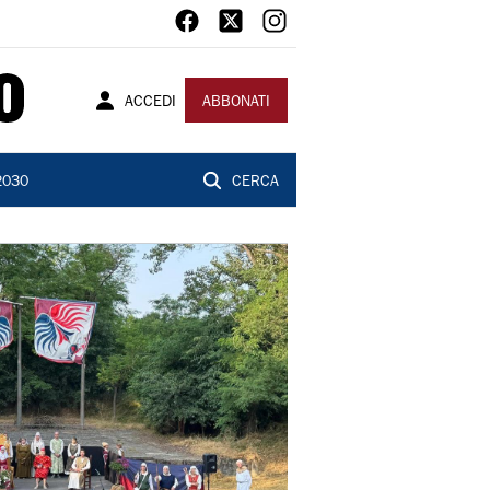
ACCEDI
ABBONATI
2030
CERCA