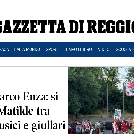
NACA
ITALIA MONDO
SPORT
TEMPO LIBERO
VIDEO
SCUOLA 
rco Enza: si
 Matilde tra
sici e giullari