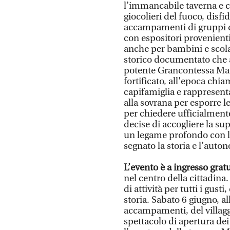
l’immancabile taverna e co
giocolieri del fuoco, disfid
accampamenti di gruppi d
con espositori provenienti
anche per bambini e scola
storico documentato che a
potente Grancontessa Mat
fortificato, all'epoca chi
capifamiglia e rappresent
alla sovrana per esporre l
per chiedere ufficialment
decise di accogliere la su
un legame profondo con l
segnato la storia e l’aut
L’evento è a ingresso gratu
nel centro della cittadina
di attività per tutti i gust
storia. Sabato 6 giugno, all
accampamenti, del villagg
spettacolo di apertura dei