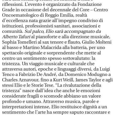
riflessioni. L’evento è organizzato da Fondazione
Grade in occasione del decennale del Core – Centro
Oncoematologico di Reggio Emilia, realtà
d’eccellenza nata grazie all’impegno condiviso di
istituzioni, professionisti sanitari, associazioni e
comunità.
Sul palco, Elio sarà accompagnato da
Alberto Tafuri
al pianoforte e alla direzione musicale,
Sophia Tomelleri al sax tenore e flauto, Giulio Molteni
al basso e Martino Malacrida alla batteria, per uno
spettacolo originale e sorprendente che mette al
centro un sentimento spesso sottovalutato: la
tristezza. Un viaggio musicale e culturale che
attraversa autori, epoche e linguaggi diversi, da Luigi
Tenco a Fabrizio De André, da Domenico Modugno a
Charles Aznavour, fino a Kurt Weill, James Taylor e agli
stessi Elio e le Storie Tese. “La rivalutazione della
tristezza” nasce dall’idea che anche le emozioni
considerate fragili o scomode abbiano un valore
profondo e umano. Attraverso musica, parole e
interpretazioni intense, Elio restituisce dignità a un
sentimento che l’arte ha sempre saputo raccontare e