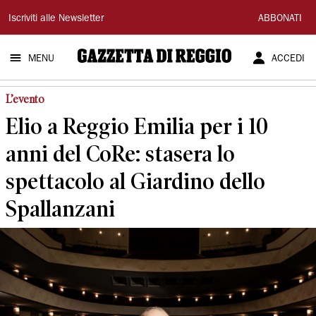
Gazzetta
Iscriviti alle Newsletter
ABBONATI
di
MENU
ACCEDI
Reggio
L’evento
Elio a Reggio Emilia per i 10
anni del CoRe: stasera lo
spettacolo al Giardino dello
Spallanzani