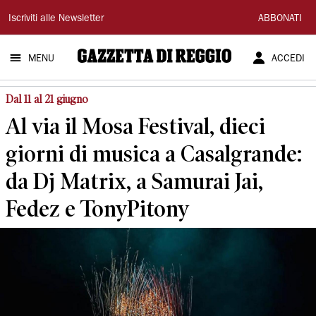
Gazzetta
Iscriviti alle Newsletter
ABBONATI
di
MENU
ACCEDI
Reggio
Dal 11 al 21 giugno
Al via il Mosa Festival, dieci
giorni di musica a Casalgrande:
da Dj Matrix, a Samurai Jai,
Fedez e TonyPitony