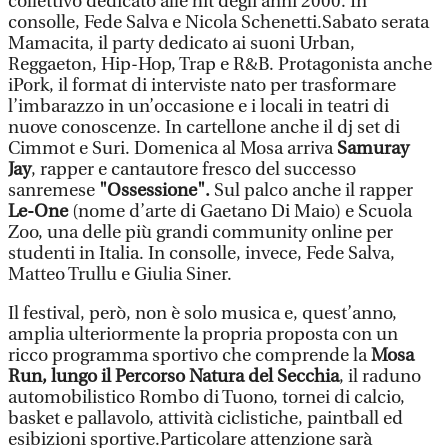
collettivo dedicato alle hit degli anni 2000. In
consolle, Fede Salva e Nicola Schenetti.Sabato serata
Mamacita, il party dedicato ai suoni Urban,
Reggaeton, Hip-Hop, Trap e R&B. Protagonista anche
iPork, il format di interviste nato per trasformare
l’imbarazzo in un’occasione e i locali in teatri di
nuove conoscenze. In cartellone anche il dj set di
Cimmot e Suri. Domenica al Mosa arriva
Samuray
Jay
, rapper e cantautore fresco del successo
sanremese
"Ossessione".
Sul palco anche il rapper
Le-One
(nome d’arte di Gaetano Di Maio) e Scuola
Zoo, una delle più grandi community online per
studenti in Italia. In consolle, invece, Fede Salva,
Matteo Trullu e Giulia Siner.
Il festival, però, non è solo musica e, quest’anno,
amplia ulteriormente la propria proposta con un
ricco programma sportivo che comprende la
Mosa
Run, lungo il Percorso Natura del Secchia
, il raduno
automobilistico Rombo di Tuono, tornei di calcio,
basket e pallavolo, attività ciclistiche, paintball ed
esibizioni sportive.Particolare attenzione sarà