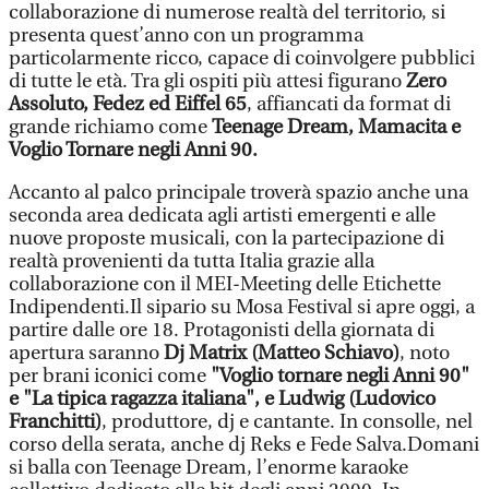
collaborazione di numerose realtà del territorio, si
presenta quest’anno con un programma
particolarmente ricco, capace di coinvolgere pubblici
di tutte le età. Tra gli ospiti più attesi figurano
Zero
Assoluto, Fedez ed Eiffel 65
, affiancati da format di
grande richiamo come
Teenage Dream, Mamacita e
Voglio Tornare negli Anni 90.
Accanto al palco principale troverà spazio anche una
seconda area dedicata agli artisti emergenti e alle
nuove proposte musicali, con la partecipazione di
realtà provenienti da tutta Italia grazie alla
collaborazione con il MEI-Meeting delle Etichette
Indipendenti.Il sipario su Mosa Festival si apre oggi, a
partire dalle ore 18. Protagonisti della giornata di
apertura saranno
Dj Matrix (Matteo Schiavo)
, noto
per brani iconici come
"Voglio tornare negli Anni 90"
e "La tipica ragazza italiana", e Ludwig (Ludovico
Franchitti)
, produttore, dj e cantante. In consolle, nel
corso della serata, anche dj Reks e Fede Salva.Domani
si balla con Teenage Dream, l’enorme karaoke