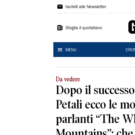
Gazzetta
Iscriviti alle Newsletter
di
Reggio
Sfoglia il quotidiano
MENU
CRO
Da vedere
Dopo il successo
Petali ecco le m
parlanti “The W
Mountains”: che