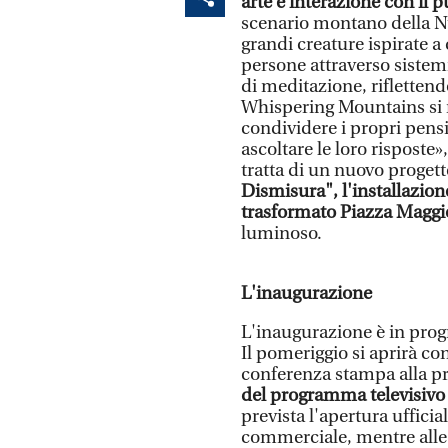
arte e interazione con il 
scenario montano della N
grandi creature ispirate a
persone attraverso sistemi 
di meditazione, riflettendo
Whispering Mountains si ri
condividere i propri pensi
ascoltare le loro risposte»,
tratta di un nuovo progetto
Dismisura", l'installazi
trasformato Piazza Maggi
luminoso.
L'inaugurazione
L'inaugurazione è in prog
Il pomeriggio si aprirà con
conferenza stampa alla p
del programma televisivo 
prevista l'apertura ufficia
commerciale, mentre alle 