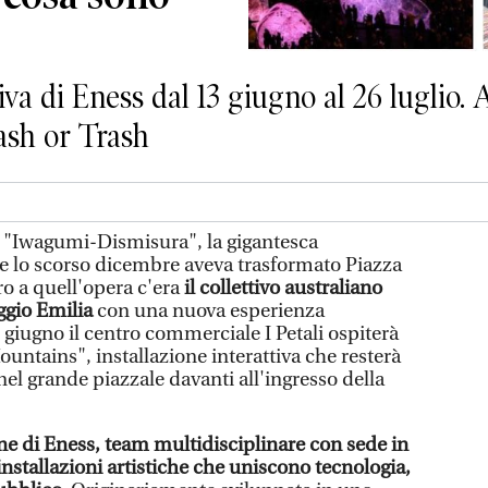
va di Eness dal 13 giugno al 26 luglio. 
ash or Trash
e "Iwagumi-Dismisura", la gigantesca
e lo scorso dicembre aveva trasformato Piazza
o a quell'opera c'era
il collettivo australiano
ggio Emilia
con una nuova esperienza
giugno il centro commerciale I Petali ospiterà
untains", installazione interattiva che resterà
o nel grande piazzale davanti all'ingresso della
one di Eness, team multidisciplinare con sede in
 installazioni artistiche che uniscono tecnologia,