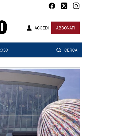
ACCEDI
ABBONATI
2030
CERCA