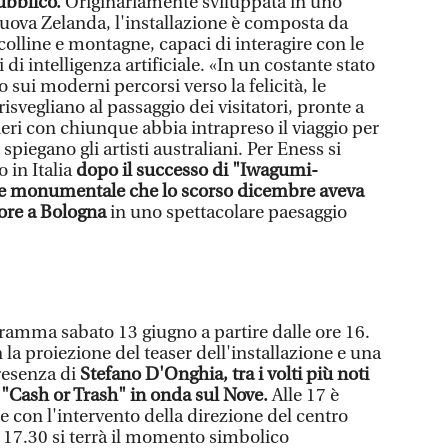
pubblico.
Originariamente sviluppata in uno
uova Zelanda, l'installazione è composta da
 colline e montagne, capaci di interagire con le
di intelligenza artificiale. «In un costante stato
 sui moderni percorsi verso la felicità, le
svegliano al passaggio dei visitatori, pronte a
eri con chiunque abbia intrapreso il viaggio per
 spiegano gli artisti australiani. Per Eness si
 in Italia
dopo il successo di "Iwagumi-
one monumentale che lo scorso dicembre aveva
ore a Bologna
in uno spettacolare paesaggio
ramma sabato 13 giugno a partire dalle ore 16.
 la proiezione del teaser dell'installazione e una
resenza di
Stefano D'Onghia, tra i volti più noti
"Cash or Trash" in onda sul Nove.
Alle 17 è
le con l'intervento della direzione del centro
17.30 si terrà il momento simbolico