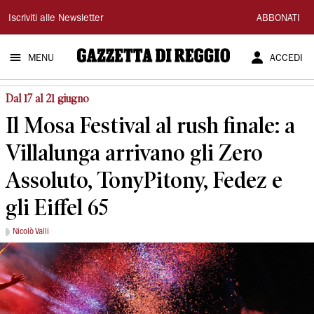
Gazzetta
Iscriviti alle Newsletter
ABBONATI
di
MENU
ACCEDI
Reggio
Dal 17 al 21 giugno
Il Mosa Festival al rush finale: a
Villalunga arrivano gli Zero
Assoluto, TonyPitony, Fedez e
gli Eiffel 65
Nicolò Valli