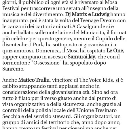
giorni, il pubblico di ogni età si è riversato al Mosa
Festival per trascorrere una serata all’insegna della
musica e del divertimento.
Dj Matrix e Ludwig
hanno
inaugurato, poi è stata la volta del Teenage Dream con
le canzoni dei cartoni animati.A Casalgrande si è
anche ballato sulle note latine del Mamacita, il format
più celebre per questo genere, mentre il Cupido delle
discoteche, I Pork, ha sottoposto ai giovanissimi a
quiz amorosi. Domenica, il Mosa ha ospitato
Le One
,
rapper campano in ascesa e
Samurai Jay
, che con il
tormentone "Ossessione" ha spopolato dopo
Sanremo.
Anche
Matteo Trullu
, vincitore di The Voice Kids, si è
esibito strappando tanti applausi anche in
considerazione della giovanissima età. Sino ad ora
tutto è filato per il verso giusto anche dal punto di
vista organizzativo e della sicurezza, anche grazie ai
controlli della polizia locale dell’Unione Tresinaro
Secchia e del servizio steward. Gli organizzatori, un
gruppo di amici del territorio che, anno dopo anno,
hanno creato un festival per giovani ma anche per