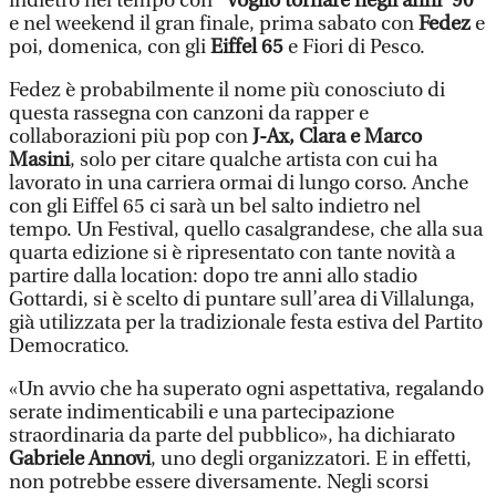
indietro nel tempo con
"Voglio tornare negli anni ’90"
e nel weekend il gran finale, prima sabato con
Fedez
e
poi, domenica, con gli
Eiffel 65
e Fiori di Pesco.
Fedez è probabilmente il nome più conosciuto di
questa rassegna con canzoni da rapper e
collaborazioni più pop con
J-Ax, Clara e Marco
Masini
, solo per citare qualche artista con cui ha
lavorato in una carriera ormai di lungo corso. Anche
con gli Eiffel 65 ci sarà un bel salto indietro nel
tempo. Un Festival, quello casalgrandese, che alla sua
quarta edizione si è ripresentato con tante novità a
partire dalla location: dopo tre anni allo stadio
Gottardi, si è scelto di puntare sull’area di Villalunga,
già utilizzata per la tradizionale festa estiva del Partito
Democratico.
«Un avvio che ha superato ogni aspettativa, regalando
serate indimenticabili e una partecipazione
straordinaria da parte del pubblico», ha dichiarato
Gabriele Annovi
, uno degli organizzatori. E in effetti,
non potrebbe essere diversamente. Negli scorsi