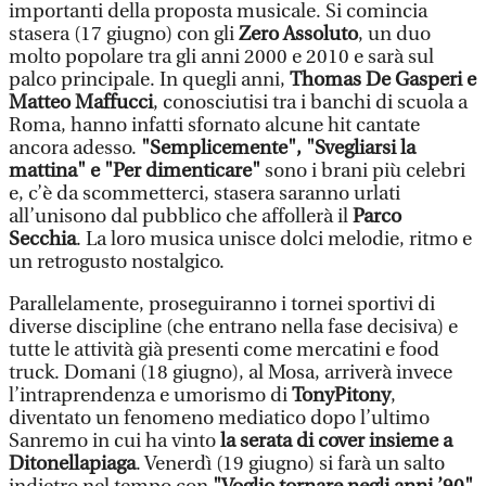
importanti della proposta musicale. Si comincia
stasera (17 giugno) con gli
Zero Assoluto
, un duo
molto popolare tra gli anni 2000 e 2010 e sarà sul
palco principale. In quegli anni,
Thomas De Gasperi e
Matteo Maffucci
, conosciutisi tra i banchi di scuola a
Roma, hanno infatti sfornato alcune hit cantate
ancora adesso.
"Semplicemente", "Svegliarsi la
mattina" e "Per dimenticare"
sono i brani più celebri
e, c’è da scommetterci, stasera saranno urlati
all’unisono dal pubblico che affollerà il
Parco
Secchia
. La loro musica unisce dolci melodie, ritmo e
un retrogusto nostalgico.
Parallelamente, proseguiranno i tornei sportivi di
diverse discipline (che entrano nella fase decisiva) e
tutte le attività già presenti come mercatini e food
truck. Domani (18 giugno), al Mosa, arriverà invece
l’intraprendenza e umorismo di
TonyPitony
,
diventato un fenomeno mediatico dopo l’ultimo
Sanremo in cui ha vinto
la serata di cover insieme a
Ditonellapiaga
. Venerdì (19 giugno) si farà un salto