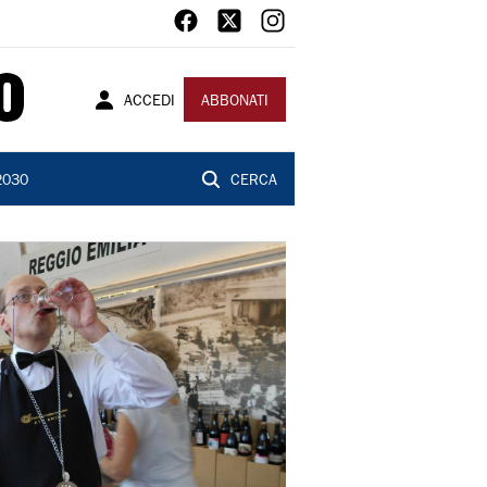
ACCEDI
ABBONATI
2030
CERCA