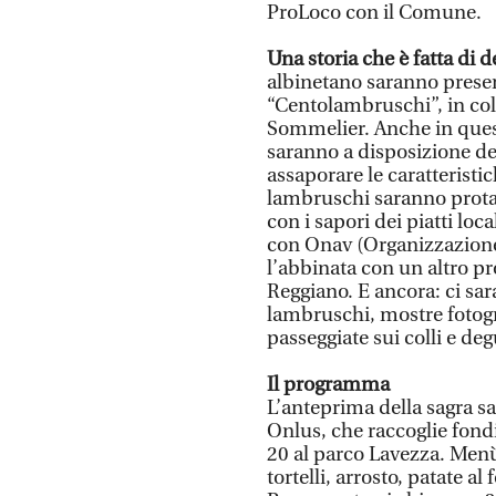
ProLoco con il Comune.
Una storia che è fatta di 
albinetano saranno presenti
“Centolambruschi”, in col
Sommelier. Anche in quest
saranno a disposizione dei
assaporare le caratteristich
lambruschi saranno protag
con i sapori dei piatti loc
con Onav (Organizzazione
l’abbinata con un altro pr
Reggiano. E ancora: ci sar
lambruschi, mostre fotogr
passeggiate sui colli e deg
Il programma
L’anteprima della sagra sa
Onlus, che raccoglie fondi
20 al parco Lavezza. Menù
tortelli, arrosto, patate al