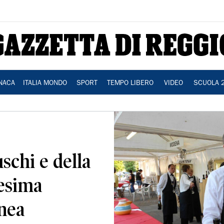
NACA
ITALIA MONDO
SPORT
TEMPO LIBERO
VIDEO
SCUOLA 
schi e della
0esima
nea