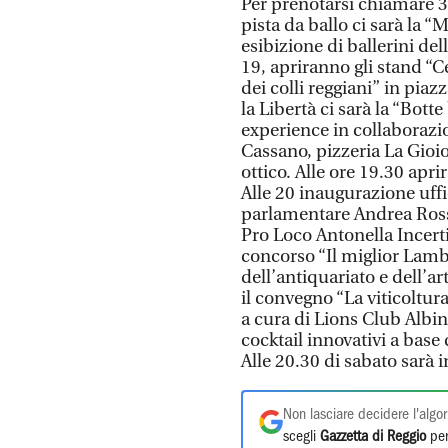
Per prenotarsi chiamare 3
pista da ballo ci sarà la 
esibizione di ballerini de
19, apriranno gli stand “
dei colli reggiani” in pia
la Libertà ci sarà la “Bott
experience in collaborazi
Cassano, pizzeria La Gioio
ottico. Alle ore 19.30 apri
Alle 20 inaugurazione uffi
parlamentare Andrea Rossi,
Pro Loco Antonella Incerti
concorso “Il miglior Lamb
dell’antiquariato e dell’art
il convegno “La viticoltura
a cura di Lions Club Albin
cocktail innovativi a base
Alle 20.30 di sabato sarà 
Non lasciare decidere l'algor
scegli
Gazzetta di Reggio
per