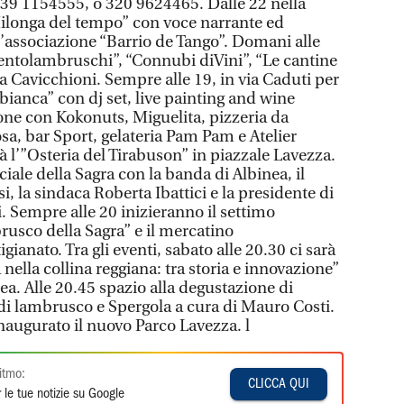
39 1154555, o 320 9624465. Dalle 22 nella
“Milonga del tempo” con voce narrante ed
ll’associazione “Barrio de Tango”. Domani alle
Centolambruschi”, “Connubi diVini”, “Le cantine
zza Cavicchioni. Sempre alle 19, in via Caduti per
e bianca” con dj set, live painting and wine
one con Kokonuts, Miguelita, pizzeria da
sa, bar Sport, gelateria Pam Pam e Atelier
rà l’”Osteria del Tirabuson” in piazzale Lavezza.
ciale della Sagra con la banda di Albinea, il
 la sindaca Roberta Ibattici e la presidente di
. Sempre alle 20 inizieranno il settimo
rusco della Sagra” e il mercatino
igianato. Tra gli eventi, sabato alle 20.30 ci sarà
 nella collina reggiana: tra storia e innovazione”
ea. Alle 20.45 spazio alla degustazione di
 di lambrusco e Spergola a cura di Mauro Costi.
inaugurato il nuovo Parco Lavezza. l
itmo:
CLICCA QUI
 le tue notizie su Google