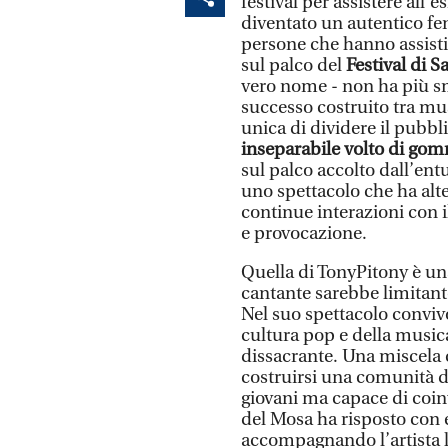
festival per assistere all’e
diventato un autentico fen
persone che hanno assisti
sul palco del
Festival di 
vero nome - non ha più sm
successo costruito tra mu
unica di dividere il pubb
inseparabile volto di gomm
sul palco accolto dall’en
uno spettacolo che ha alt
continue interazioni con i
e provocazione.
Quella di TonyPitony è una
cantante sarebbe limitant
Nel suo spettacolo convivo
cultura pop e della music
dissacrante. Una miscela c
costruirsi una comunità d
giovani ma capace di coin
del Mosa ha risposto con e
accompagnando l’artista l