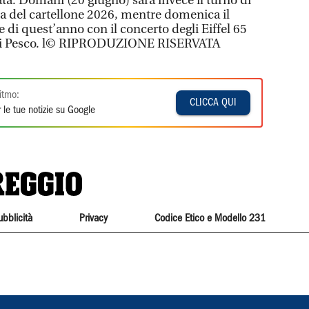
ta. Domani (20 giugno) sarà invece il turno di
ta del cartellone 2026, mentre domenica il
e di quest’anno con il concerto degli Eiffel 65
ri di Pesco. l© RIPRODUZIONE RISERVATA
itmo:
CLICCA QUI
 le tue notizie su Google
ubblicità
Privacy
Codice Etico e Modello 231