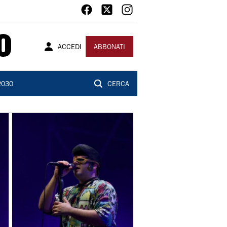
ACCEDI
ABBONATI
2030
CERCA