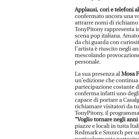
Applausi, cori e telefoni al
confermato ancora una volt
attrarre nomi di richiamo e
TonyPitony rappresenta inf
scena pop italiana. Amato
da chi guarda con curiosit
l’artista è riuscito negli 
mescolando provocazione, 
personale.
La sua presenza al
Mosa F
un’edizione che continua 
partecipazione costante di 
conferma infatti uno degli
capace di portare a Casalg
richiamare visitatori da tu
TonyPitony, il programma 
“Voglio tornare negli ann
piazze e locali in tutta It
Redmark e Smnrch per una