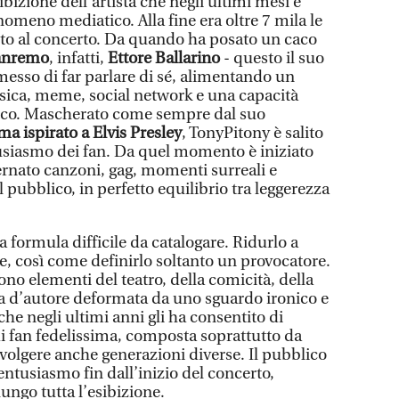
sibizione dell’artista che negli ultimi mesi è
omeno mediatico. Alla fine era oltre 7 mila le
to al concerto. Da quando ha posato un caco
Sanremo
, infatti,
Ettore Ballarino
- questo il suo
esso di far parlare di sé, alimentando un
sica, meme, social network e una capacità
lico. Mascherato come sempre dal suo
a ispirato a Elvis Presley
, TonyPitony è salito
tusiasmo dei fan. Da quel momento è iniziato
ernato canzoni, gag, momenti surreali e
l pubblico, in perfetto equilibrio tra leggerezza
 formula difficile da catalogare. Ridurlo a
e, così come definirlo soltanto un provocatore.
no elementi del teatro, della comicità, della
a d’autore deformata da uno sguardo ironico e
he negli ultimi anni gli ha consentito di
i fan fedelissima, composta soprattutto da
volgere anche generazioni diverse. Il pubblico
ntusiasmo fin dall’inizio del concerto,
ungo tutta l’esibizione.