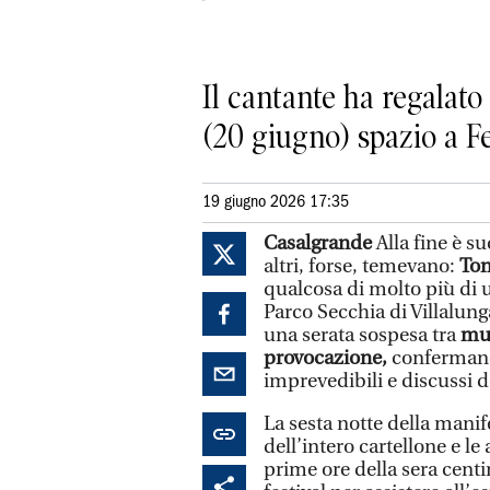
Il cantante ha regalat
(20 giugno) spazio a Fe
19 giugno 2026 17:35
Casalgrande
Alla fine è s
altri, forse, temevano:
Ton
qualcosa di molto più di 
Parco Secchia di Villalung
una serata sospesa tra
mus
provocazione,
confermando
imprevedibili e discussi 
La sesta notte della manif
dell’intero cartellone e le
prime ore della sera centi