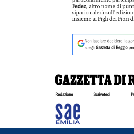
particolarmente partecipa
Fedez
, altro nome di pun
sipario calerà sull’edizion
insieme ai Figli dei Fio
Non lasciare decidere l'algor
scegli
Gazzetta di Reggio
per
Redazione
Scriveteci
P