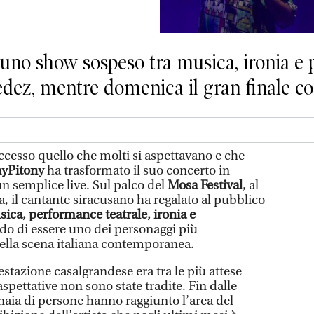
o uno show sospeso tra musica, ironia 
dez, mentre domenica il gran finale con
uccesso quello che molti si aspettavano e che
yPitony
ha trasformato il suo concerto in
un semplice live. Sul palco del
Mosa Festival
, al
a, il cantante siracusano ha regalato al pubblico
ica, performance teatrale, ironia e
 di essere uno dei personaggi più
della scena italiana contemporanea.
estazione casalgrandese era tra le più attese
 aspettative non sono state tradite. Fin dalle
naia di persone hanno raggiunto l’area del