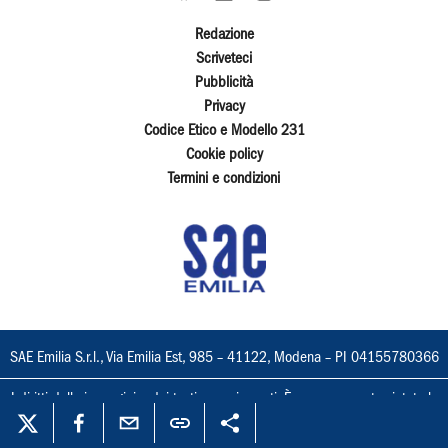
Redazione
Scriveteci
Pubblicità
Privacy
Codice Etico e Modello 231
Cookie policy
Termini e condizioni
SAE Emilia S.r.l., Via Emilia Est, 985 – 41122, Modena – PI 04155780366
I diritti delle immagini e dei testi sono riservati. È espressamente vietata la
loro riproduzione con qualsiasi mezzo e l'adattamento totale o parziale.