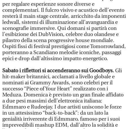
per regalare esperienze sonore diverse e
complementari. Il fulcro visivo e acustico dell’evento
resterà il main stage centrale, arricchito da imponenti
ledwall, sistemi di illuminazione all’avanguardia e
scenografie immersive. Qui domani si partirà con
l’esibizione dei DubVision, celebre duo olandese e
pilastro della scena progressive house mondiale.
Ospiti fissi di festival prestigiosi come Tomorrowland,
porteranno a Scandiano melodie iconiche, passaggi
epici e drop dall'altissimo impatto energetico.
Sabato i riflettori si accenderanno sui Goodboys.
Gli
hit-maker britannici, acclamati a livello globale e
nominati ai Grammy Awards, sono celebri per il
successo “Piece of Your Heart” realizzato con i
Meduza. Domenica è previsto un gran finale affidato
a due pesi massimi dell’elettronica italiana:
Edmmaro e Rudeejay. I due artisti uniscono le forze
in un attesissimo “back-to-back”: da un lato la
genialità irriverente di Edmmaro, famoso per i suoi
imprevedibili mashup EDM, dall’altro la solidità e