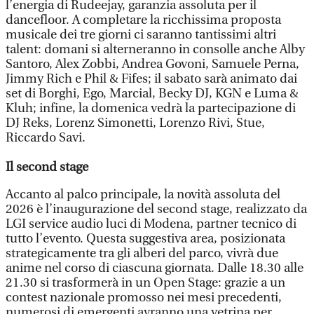
l’energia di Rudeejay, garanzia assoluta per il
dancefloor. A completare la ricchissima proposta
musicale dei tre giorni ci saranno tantissimi altri
talent: domani si alterneranno in consolle anche Alby
Santoro, Alex Zobbi, Andrea Govoni, Samuele Perna,
Jimmy Rich e Phil & Fifes; il sabato sarà animato dai
set di Borghi, Ego, Marcial, Becky DJ, KGN e Luma &
Kluh; infine, la domenica vedrà la partecipazione di
DJ Reks, Lorenz Simonetti, Lorenzo Rivi, Stue,
Riccardo Savi.
Il second stage
Accanto al palco principale, la novità assoluta del
2026 è l’inaugurazione del second stage, realizzato da
LGI service audio luci di Modena, partner tecnico di
tutto l’evento. Questa suggestiva area, posizionata
strategicamente tra gli alberi del parco, vivrà due
anime nel corso di ciascuna giornata. Dalle 18.30 alle
21.30 si trasformerà in un Open Stage: grazie a un
contest nazionale promosso nei mesi precedenti,
numerosi dj emergenti avranno una vetrina per