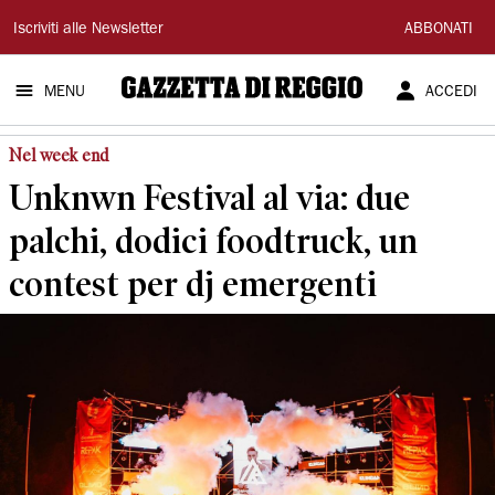
Gazzetta
Iscriviti alle Newsletter
ABBONATI
di
MENU
ACCEDI
Reggio
Nel week end
Unknwn Festival al via: due
palchi, dodici foodtruck, un
contest per dj emergenti