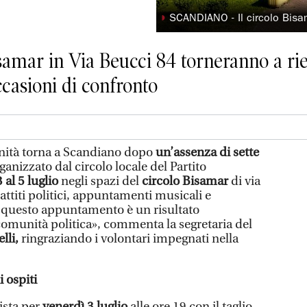
◗
SCANDIANO - Il circolo Bis
isamar in Via Beucci 84 torneranno a ri
casioni di confronto
Unità torna a Scandiano dopo
un’assenza di sette
anizzato dal circolo locale del Partito
 al 5 luglio
negli spazi del
circolo Bisamar
di via
ttiti politici, appuntamenti musicali e
e questo appuntamento è un risultato
comunità politica», commenta la segretaria del
lli,
ringraziando i volontari impegnati nella
i ospiti
vista per
venerdì 3 luglio
alle ore 19 con il taglio