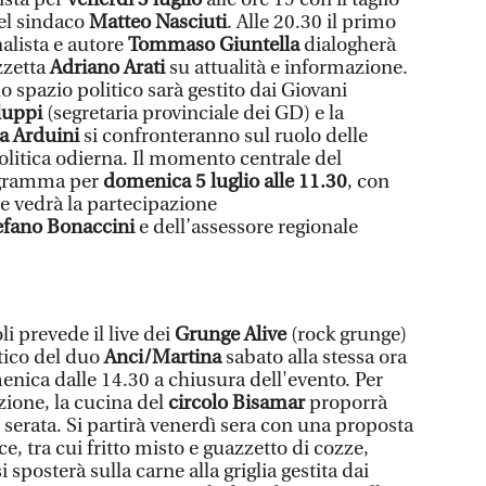
del sindaco
Matteo Nasciuti
. Alle 20.30 il primo
nalista e autore
Tommaso Giuntella
dialogherà
zzetta
Adriano Arati
su attualità e informazione.
lo spazio politico sarà gestito dai Giovani
luppi
(segretaria provinciale dei GD) e la
a Arduini
si confronteranno sul ruolo delle
olitica odierna. Il momento centrale del
rogramma per
domenica 5 luglio alle 11.30
, con
e vedrà la partecipazione
efano Bonaccini
e dell’assessore regionale
li prevede il live dei
Grunge Alive
(rock grunge)
stico del duo
Anci/Martina
sabato alla stessa ora
enica dalle 14.30 a chiusura dell'evento. Per
zione, la cucina del
circolo Bisamar
proporrà
serata. Si partirà venerdì sera con una proposta
e, tra cui fritto misto e guazzetto di cozze,
i sposterà sulla carne alla griglia gestita dai