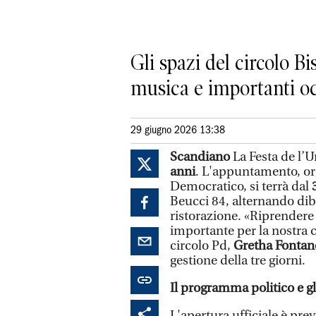
Gli spazi del circolo B
musica e importanti oc
29 giugno 2026 13:38
Scandiano
La Festa de l’
anni
. L'appuntamento, org
Democratico, si terrà dal
3
Beucci 84, alternando diba
ristorazione. «Riprender
importante per la nostra 
circolo Pd,
Gretha Fontane
gestione della tre giorni.
Il programma politico e gl
L'apertura ufficiale è pre