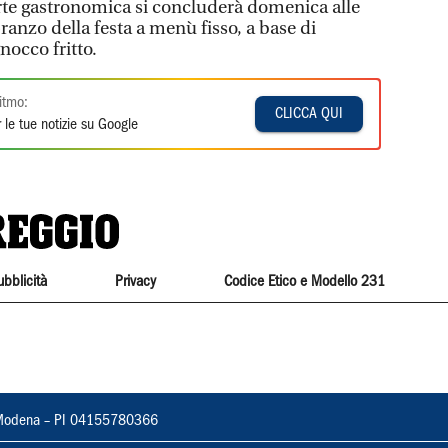
arte gastronomica si concluderà domenica alle
pranzo della festa a menù fisso, a base di
nocco fritto.
itmo:
CLICCA QUI
 le tue notizie su Google
ubblicità
Privacy
Codice Etico e Modello 231
22, Modena – PI 04155780366