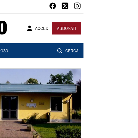
ACCEDI
ABBONATI
2030
CERCA