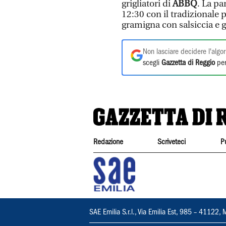
grigliatori di
ABBQ
. La p
12:30 con il tradizionale 
gramigna con salsiccia e g
Non lasciare decidere l'algor
scegli
Gazzetta di Reggio
per
Redazione
Scriveteci
P
SAE Emilia S.r.l., Via Emilia Est, 985 – 411