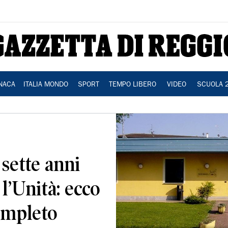
NACA
ITALIA MONDO
SPORT
TEMPO LIBERO
VIDEO
SCUOLA 
sette anni
 l’Unità: ecco
ompleto