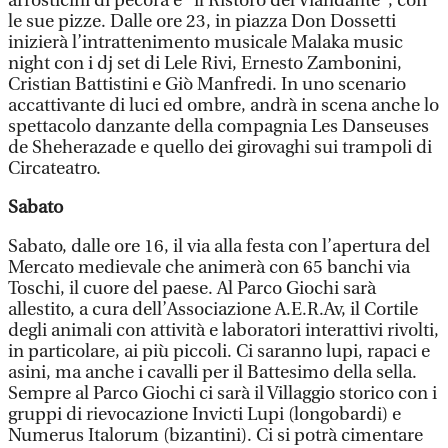
arrosticini di pecora e "il Ristoro del Viandante", con
le sue pizze. Dalle ore 23, in piazza Don Dossetti
inizierà l’intrattenimento musicale Malaka music
night con i dj set di Lele Rivi, Ernesto Zambonini,
Cristian Battistini e Giò Manfredi. In uno scenario
accattivante di luci ed ombre, andrà in scena anche lo
spettacolo danzante della compagnia Les Danseuses
de Sheherazade e quello dei girovaghi sui trampoli di
Circateatro.
Sabato
Sabato, dalle ore 16, il via alla festa con l’apertura del
Mercato medievale che animerà con 65 banchi via
Toschi, il cuore del paese. Al Parco Giochi sarà
allestito, a cura dell’Associazione A.E.R.Av, il Cortile
degli animali con attività e laboratori interattivi rivolti,
in particolare, ai più piccoli. Ci saranno lupi, rapaci e
asini, ma anche i cavalli per il Battesimo della sella.
Sempre al Parco Giochi ci sarà il Villaggio storico con i
gruppi di rievocazione Invicti Lupi (longobardi) e
Numerus Italorum (bizantini). Ci si potrà cimentare