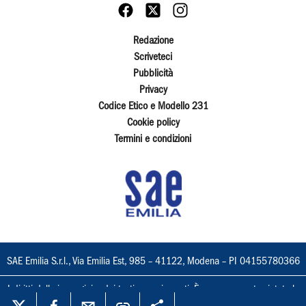
Redazione
Scriveteci
Pubblicità
Privacy
Codice Etico e Modello 231
Cookie policy
Termini e condizioni
SAE Emilia S.r.l., Via Emilia Est, 985 – 41122, Modena – PI 04155780366
I diritti delle immagini e dei testi sono riservati. È espressamente vietata la