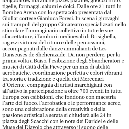
longobarde, ma anche pizze, piadine, gnocco fritto,
tigelle, formaggi, salumi e dolci. Dalle ore 21 tutti In
Bombeo Arena con lo spettacolo presentata dal
Giullar cortese Gianluca Foresi. In scena i girovaghi
sui trampoli del gruppo Circateatro specializzati nello
stimolare l’immaginario collettivo in tutte le sue
sfaccettature, i Tamburi medioevali di Brisighella,
ragazzi virtuosi del ritmo e delle percussioni,
accompagnati dalle danze ammalianti de Les
Danseuses de Sheherazade. Da non perdere, per la
prima volta a Baiso, l’esibizione degli Sbandieratori e
musici di Città della Pieve per un mix di abilità
acrobatiche, coordinazione perfetta e colori vibranti
tra storia e tradizione e quella dei Mercenari
d’Oriente, compagnia di artisti marchigiani con
all’attivo la partecipazione a oltre 700 eventi in tutta
Europa con esibizioni, che fondono con maestria
l’arte del fuoco, l’acrobatica e le performance aeree,
sono una celebrazione della creatività e della
passione artisticaLa serata si chiuderà alle 24 in
piazza degli Scacchi con le note dei Daridel e delle
Muse del Diavolo che attraverso il suono delle