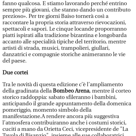
fanno qualcosa. E stiamo lavorando perché entrino
sempre più giovani, che stanno dando un contributo
prezioso». Per tre giorni Baiso tornerà così a
raccontare la propria storia attraverso rievocazioni,
spettacoli e sapori. Le cinque locande proporranno
piatti ispirati alla tradizione bizantina e longobarda
accanto alle specialità tipiche del territorio, mentre
artisti di strada, musici, trampolieri, giullari,
danzatrici e compagnie storiche animeranno le vie
del paese.
Due cortei
Tra le novità di questa edizione c’è l’ampliamento
della gradinata della
Bombeo Arena
, mentre il corteo
storico raddoppia: sabato sfileranno i bambini,
anticipando il grande appuntamento della domenica
pomeriggio, momento simbolo della
manifestazione.A rendere ancora più suggestiva
l’atmosfera contribuiranno anche i costumi storici,
cuciti a mano da Orietta Ceci, vicepresidente de "La
Tavola di Bisanzio", insieme alle sue collaboratrici,