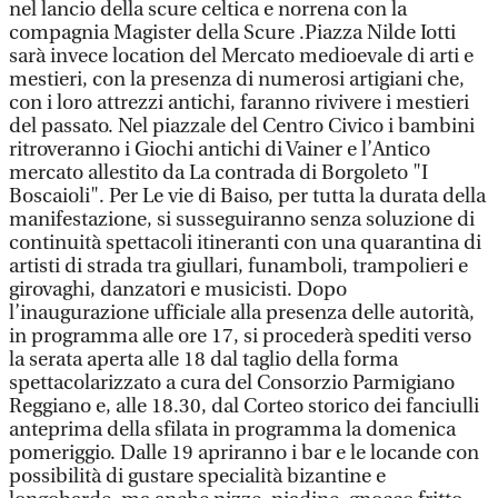
nel lancio della scure celtica e norrena con la
compagnia Magister della Scure .Piazza Nilde Iotti
sarà invece location del Mercato medioevale di arti e
mestieri, con la presenza di numerosi artigiani che,
con i loro attrezzi antichi, faranno rivivere i mestieri
del passato. Nel piazzale del Centro Civico i bambini
ritroveranno i Giochi antichi di Vainer e l’Antico
mercato allestito da La contrada di Borgoleto "I
Boscaioli". Per Le vie di Baiso, per tutta la durata della
manifestazione, si susseguiranno senza soluzione di
continuità spettacoli itineranti con una quarantina di
artisti di strada tra giullari, funamboli, trampolieri e
girovaghi, danzatori e musicisti. Dopo
l’inaugurazione ufficiale alla presenza delle autorità,
in programma alle ore 17, si procederà spediti verso
la serata aperta alle 18 dal taglio della forma
spettacolarizzato a cura del Consorzio Parmigiano
Reggiano e, alle 18.30, dal Corteo storico dei fanciulli
anteprima della sfilata in programma la domenica
pomeriggio. Dalle 19 apriranno i bar e le locande con
possibilità di gustare specialità bizantine e