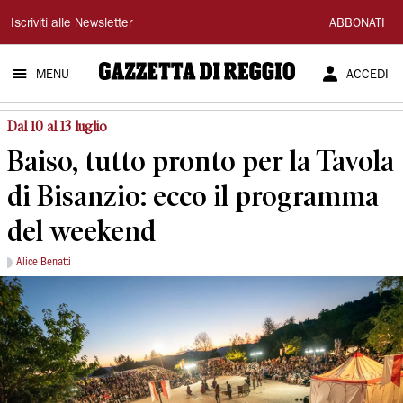
Gazzetta
Iscriviti alle Newsletter
ABBONATI
di
MENU
ACCEDI
Reggio
Dal 10 al 13 luglio
Baiso, tutto pronto per la Tavola
di Bisanzio: ecco il programma
del weekend
Alice Benatti