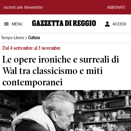
Gazzetta
Iscriviti alle Newsletter
ABBONATI
di
MENU
ACCEDI
Reggio
Tempo-Libero
Cultura
Dal 4 settembre al 3 novembre
Le opere ironiche e surreali di
Wal tra classicismo e miti
contemporanei