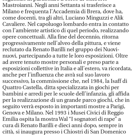
Mastroianni. Negli anni Settanta si trasferisce a
Milano e frequenta l’Accademia di Brera, dove ha,
come docenti, tra gli altri, Luciano Minguzzi e Alik
Cavaliere. Nel capoluogo lombardo entra in contatto
con l’ambiente artistico di quel periodo, realizzando
opere concettuali. Alla fine del decennio, ritorna
progressivamente nell’alveo della pittura, e viene
reclutato da Renato Barilli nel gruppo dei Nuovi-
nuovi, partecipando a tutte le loro esposizioni. Oltre
ad avere tenuto mostre personali e preso parte a
esposizioni collettive in Italia e all’estero, va ricordata,
anche per l’influenza che avrà sul suo lavoro
successivo, la commissione che, nel 1984, la Isaff di
Quattro Castella, ditta specializzata in giochi per
bambini e arredi per le scuole dell’infanzia, gli affida
per la realizzazione di un grande parco giochi, che in
seguito verrà esposto in importanti mostre a Parigi,
Genova e Milano. Nel 1993 i Musei Civici di Reggio
Emilia ospita la mostra Wal “I sognatori di rape” a
cura di Renato Barilli e dieci anni dopo, sempre in
città, si inaugura presso i Chiostri di San Domenico