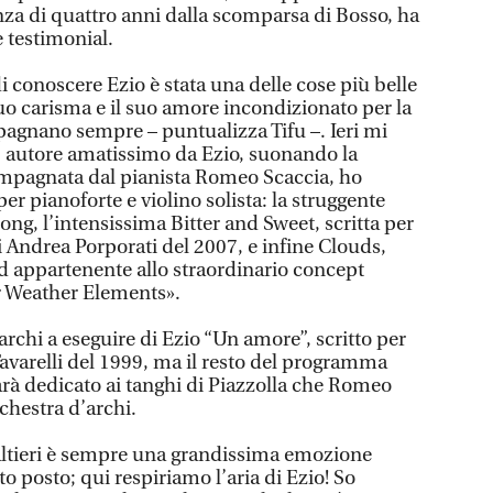
nza di quattro anni dalla scomparsa di Bosso, ha
 testimonial.
di conoscere Ezio è stata una delle cose più belle
suo carisma e il suo amore incondizionato per la
mpagnano sempre – puntualizza Tifu –. Ieri mi
 autore amatissimo da Ezio, suonando la
ompagnata dal pianista Romeo Scaccia, ho
per pianoforte e violino solista: la struggente
ong, l’intensissima Bitter and Sweet, scritta per
di Andrea Porporati del 2007, e infine Clouds,
 appartenente allo straordinario concept
r Weather Elements».
’archi a eseguire di Ezio “Un amore”, scritto per
Tavarelli del 1999, ma il resto del programma
rà dedicato ai tanghi di Piazzolla che Romeo
chestra d’archi.
altieri è sempre una grandissima emozione
o posto; qui respiriamo l’aria di Ezio! So