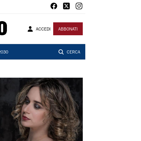
ACCEDI
ABBONATI
2030
CERCA