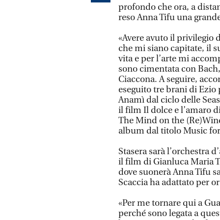
profondo che ora, a dista
reso Anna Tifu una grande
«Avere avuto il privilegio 
che mi siano capitate, il 
vita e per l’arte mi acco
sono cimentata con Bach,
Ciaccona. A seguire, acc
eseguito tre brani di Ezio 
Anamì dal ciclo delle Seas
il film Il dolce e l’amaro 
The Mind on the (Re)Wind
album dal titolo Music fo
Stasera sarà l’orchestra d
il film di Gianluca Maria 
dove suonerà Anna Tifu sa
Scaccia ha adattato per or
«Per me tornare qui a Gu
perché sono legata a quest