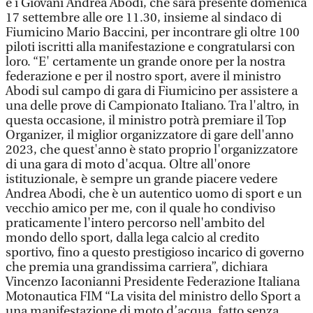
e i Giovani Andrea Abodi, che sarà presente domenica
17 settembre alle ore 11.30, insieme al sindaco di
Fiumicino Mario Baccini, per incontrare gli oltre 100
piloti iscritti alla manifestazione e congratularsi con
loro. “E' certamente un grande onore per la nostra
federazione e per il nostro sport, avere il ministro
Abodi sul campo di gara di Fiumicino per assistere a
una delle prove di Campionato Italiano. Tra l'altro, in
questa occasione, il ministro potrà premiare il Top
Organizer, il miglior organizzatore di gare dell'anno
2023, che quest'anno è stato proprio l'organizzatore
di una gara di moto d'acqua. Oltre all'onore
istituzionale, è sempre un grande piacere vedere
Andrea Abodi, che è un autentico uomo di sport e un
vecchio amico per me, con il quale ho condiviso
praticamente l'intero percorso nell'ambito del
mondo dello sport, dalla lega calcio al credito
sportivo, fino a questo prestigioso incarico di governo
che premia una grandissima carriera”, dichiara
Vincenzo Iaconianni Presidente Federazione Italiana
Motonautica FIM “La visita del ministro dello Sport a
una manifestazione di moto d’acqua, fatto senza