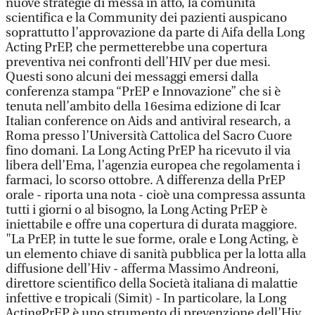
nuove strategie di messa in atto, la comunità
scientifica e la Community dei pazienti auspicano
soprattutto l’approvazione da parte di Aifa della Long
Acting PrEP, che permetterebbe una copertura
preventiva nei confronti dell’HIV per due mesi.
Questi sono alcuni dei messaggi emersi dalla
conferenza stampa “PrEP e Innovazione” che si è
tenuta nell’ambito della 16esima edizione di Icar
Italian conference on Aids and antiviral research, a
Roma presso l’Università Cattolica del Sacro Cuore
fino domani. La Long Acting PrEP ha ricevuto il via
libera dell’Ema, l’agenzia europea che regolamenta i
farmaci, lo scorso ottobre. A differenza della PrEP
orale - riporta una nota - cioè una compressa assunta
tutti i giorni o al bisogno, la Long Acting PrEP è
iniettabile e offre una copertura di durata maggiore.
"La PrEP, in tutte le sue forme, orale e Long Acting, è
un elemento chiave di sanità pubblica per la lotta alla
diffusione dell’Hiv - afferma Massimo Andreoni,
direttore scientifico della Società italiana di malattie
infettive e tropicali (Simit) - In particolare, la Long
ActingPrEP è uno strumento di prevenzione dell’Hiv,