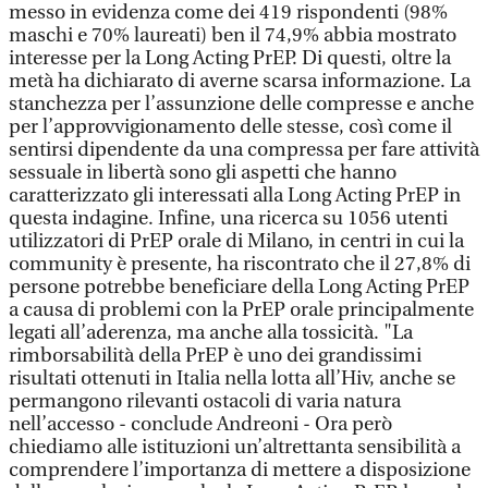
messo in evidenza come dei 419 rispondenti (98%
maschi e 70% laureati) ben il 74,9% abbia mostrato
interesse per la Long Acting PrEP. Di questi, oltre la
metà ha dichiarato di averne scarsa informazione. La
stanchezza per l’assunzione delle compresse e anche
per l’approvvigionamento delle stesse, così come il
sentirsi dipendente da una compressa per fare attività
sessuale in libertà sono gli aspetti che hanno
caratterizzato gli interessati alla Long Acting PrEP in
questa indagine. Infine, una ricerca su 1056 utenti
utilizzatori di PrEP orale di Milano, in centri in cui la
community è presente, ha riscontrato che il 27,8% di
persone potrebbe beneficiare della Long Acting PrEP
a causa di problemi con la PrEP orale principalmente
legati all’aderenza, ma anche alla tossicità. "La
rimborsabilità della PrEP è uno dei grandissimi
risultati ottenuti in Italia nella lotta all’Hiv, anche se
permangono rilevanti ostacoli di varia natura
nell’accesso - conclude Andreoni - Ora però
chiediamo alle istituzioni un’altrettanta sensibilità a
comprendere l’importanza di mettere a disposizione