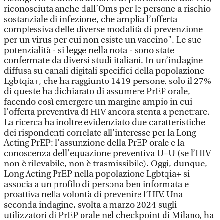
riconosciuta anche dall’Oms per le persone a rischio
sostanziale di infezione, che amplia l’offerta
complessiva delle diverse modalità di prevenzione
per un virus per cui non esiste un vaccino". Le sue
potenzialità - si legge nella nota - sono state
confermate da diversi studi italiani. In un’indagine
diffusa su canali digitali specifici della popolazione
Lgbtqia+, che ha raggiunto 1419 persone, solo il 27%
di queste ha dichiarato di assumere PrEP orale,
facendo così emergere un margine ampio in cui
l’offerta preventiva di HIV ancora stenta a penetrare.
La ricerca ha inoltre evidenziato due caratteristiche
dei rispondenti correlate all’interesse per la Long
Acting PrEP: l’assunzione della PrEP orale e la
conoscenza dell’equazione preventiva U=U (se l’HIV
non è rilevabile, non è trasmissibile). Oggi, dunque,
Long Acting PrEP nella popolazione Lgbtqia+ si
associa a un profilo di persona ben informata e
proattiva nella volontà di prevenire l’HIV. Una
seconda indagine, svolta a marzo 2024 sugli
utilizzatori di PrEP orale nel checkpoint di Milano, ha