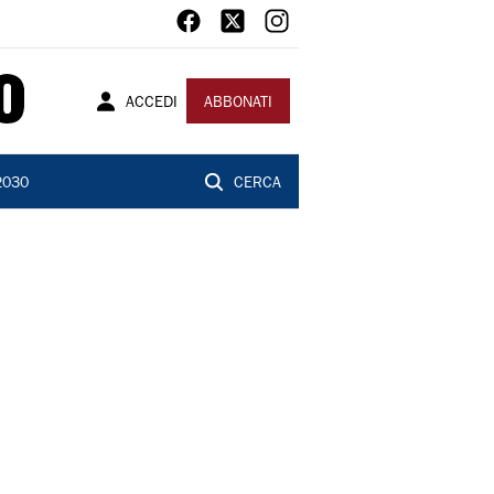
ACCEDI
ABBONATI
2030
CERCA