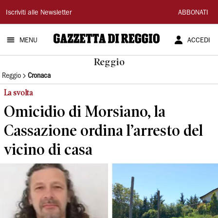
Gazzetta
Iscriviti alle Newsletter
ABBONATI
di
MENU
ACCEDI
Reggio
Reggio
Reggio
Cronaca
La svolta
Omicidio di Morsiano, la
Cassazione ordina l’arresto del
vicino di casa