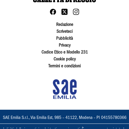
Redazione
Scriveteci
Pubblicità
Privacy
Codice Etico e Modello 231
Cookie policy
Termini e condizioni
SAE Emilia S.r.l., Via Emilia Est, 985 – 41122, Modena – PI 04155780366