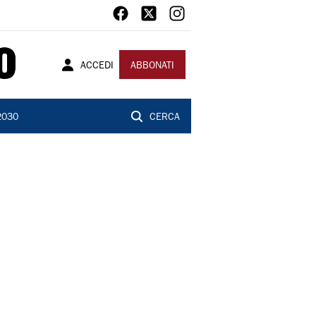
ACCEDI
ABBONATI
2030
CERCA