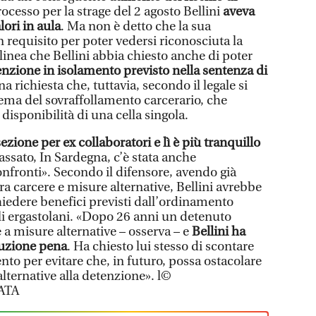
rocesso per la strage del 2 agosto Bellini
aveva
ori in aula
. Ma non è detto che la sua
 requisito per poter vedersi riconosciuta la
olinea che Bellini abbia chiesto anche di poter
tenzione in isolamento previsto nella sentenza di
na richiesta che, tuttavia, secondo il legale si
ema del sovraffollamento carcerario, che
isponibilità di una cella singola.
ezione per ex collaboratori e lì è più tranquillo
passato, In Sardegna, c’è stata anche
onfronti». Secondo il difensore, avendo già
tra carcere e misure alternative, Bellini avrebbe
hiedere benefici previsti dall’ordinamento
li ergastolani. «Dopo 26 anni un detenuto
 a misure alternative – osserva – e
Bellini ha
cuzione pena
. Ha chiesto lui stesso di scontare
to per evitare che, in futuro, possa ostacolare
lternative alla detenzione». l©
ATA