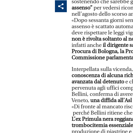
sostenendo che sarebbe 
assenso”
per vedersi ricon
nell’agosto dello scorso a
«Dopo sessanta giorni senza
assenso è scattato automa
deve rispettare le leggi vi
non è rivolta soltanto al 
infatti anche
il dirigente 
Procura di Bologna, la Pro
Commissione parlamentar
Interpellata sulla vicenda,
conoscenza di alcuna rich
avanzata dal detenuto
e c
pervenuta agli uffici com
Bellini, conferma di avere
Veneto,
una diffida all’As
«Di fronte al mancato ris
perché Bellini ritiene che 
L’ex Primula nera reggian
trombocitemia essenziale
produzione di piastrine 