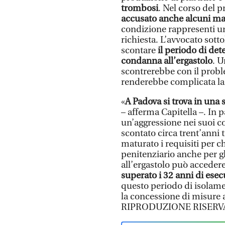
trombosi
. Nel corso del p
accusato anche alcuni mal
condizione rappresenti un
richiesta. L’avvocato sott
scontare
il periodo di de
condanna all’ergastolo
. U
scontrerebbe con il probl
renderebbe complicata la d
«
A Padova si trova in una s
– afferma Capitella –. In 
un’aggressione nei suoi c
scontato circa trent’anni 
maturato i requisiti per c
penitenziario anche per g
all’ergastolo può accedere
superato i 32 anni di ese
questo periodo di isolamen
la concessione di misure a
RIPRODUZIONE RISERV