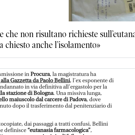
che non risultano richieste sull’eutana
Ha chiesto anche l’isolamento»
smissione in
Procura
, la magistratura ha
a alla Gazzetta da Paolo Bellini
, l’ex esponente di
annato in via definitiva all’ergastolo per la
lla stazione di Bologna
. Una missiva lunga,
ello maiuscolo dal carcere di Padova
, dove
nuto dopo il trasferimento dal penitenziario di
tocopiate, dai passaggi a tratti confusi, Bellini
he definisce
“eutanasia farmacologica”
,