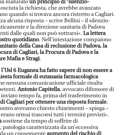
già maturato
un principio di “silenzio-
osciuta la richiesta, che avrebbe avanzato
nno quando si trovava ancora ristretto a Cagliari.
 alcuna risposta – scrive Bellini – il silenzio-
ticamente e la direzione sanitaria di Padova
genti dalle quali non può sottrarsi».
La lettera
nostro quotidiano
. Nell’intestazione compaiono
sanitario della Casa di reclusione di Padova, la
cura di Cagliari, la Procura di Padova e la
e Mafia e Stragi
.
l’Usl 6 Euganea ha fatto sapere di non essere a
iesta formale di eutanasia farmacologica
he nessuna comunicazione ufficiale risulta
petenti.
Antonio Capitella
, avvocato difensore di
 inviato tempo fa, prima del trasferimento in
l di Cagliari per ottenere una risposta formale
.
contro avevamo chiesto chiarimenti – spiega –
erano ormai trascorsi tutti i termini previsti».
a
sostiene da tempo di soffrire di
, patologia caratterizzata da un’eccessiva
e da un conseguente
aumento del rischio di