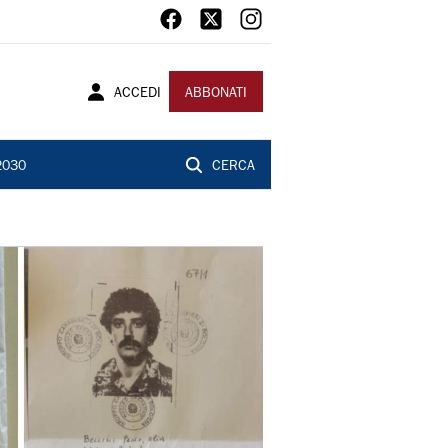
ACCEDI
ABBONATI
2030
CERCA