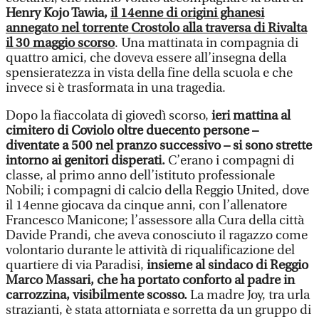
Henry Kojo Tawia,
il 14enne di origini ghanesi
annegato nel torrente Crostolo alla traversa di Rivalta
il 30 maggio scorso
. Una mattinata in compagnia di
quattro amici, che doveva essere all’insegna della
spensieratezza in vista della fine della scuola e che
invece si è trasformata in una tragedia.
Dopo la fiaccolata di giovedì scorso,
ieri mattina al
cimitero di Coviolo oltre duecento persone –
diventate a 500 nel pranzo successivo – si sono strette
intorno ai genitori disperati.
C’erano i compagni di
classe, al primo anno dell’istituto professionale
Nobili; i compagni di calcio della Reggio United, dove
il 14enne giocava da cinque anni, con l’allenatore
Francesco Manicone; l’assessore alla Cura della città
Davide Prandi, che aveva conosciuto il ragazzo come
volontario durante le attività di riqualificazione del
quartiere di via Paradisi,
insieme al sindaco di Reggio
Marco Massari, che ha portato conforto al padre in
carrozzina, visibilmente scosso.
La madre Joy, tra urla
strazianti, è stata attorniata e sorretta da un gruppo di