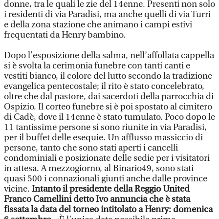
donne, tra le quali le zie del 14enne. Presenti non solo
i residenti di via Paradisi, ma anche quelli di via Turri
e della zona stazione che animano i campi estivi
frequentati da Henry bambino.
Dopo l’esposizione della salma, nell’affollata cappella
si è svolta la cerimonia funebre con tanti canti e
vestiti bianco, il colore del lutto secondo la tradizione
evangelica pentecostale; il rito è stato concelebrato,
oltre che dal pastore, dai sacerdoti della parrocchia di
Ospizio. Il corteo funebre si è poi spostato al cimitero
di Cadè, dove il 14enne è stato tumulato. Poco dopo le
11 tantissime persone si sono riunite in via Paradisi,
per il buffet delle esequie. Un afflusso massiccio di
persone, tanto che sono stati aperti i cancelli
condominiali e posizionate delle sedie per i visitatori
in attesa. A mezzogiorno, al Binario49, sono stati
quasi 500 i connazionali giunti anche dalle province
vicine.
Intanto il presidente della Reggio United
Franco Camellini detto Ivo annuncia che è stata
fissata la data del torneo intitolato a Henry: domenica