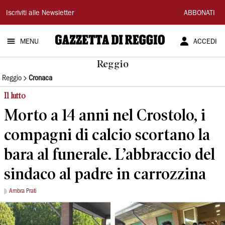
Gazzetta
Iscriviti alle Newsletter
ABBONATI
di
MENU
ACCEDI
Reggio
Reggio
Reggio
Cronaca
Il lutto
Morto a 14 anni nel Crostolo, i
compagni di calcio scortano la
bara al funerale. L’abbraccio del
sindaco al padre in carrozzina
Ambra Prati