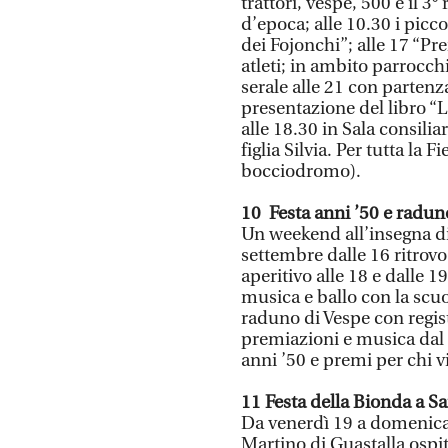
trattori, vespe, 500 e il 3
d’epoca; alle 10.30 i picco
dei Fojonchi”; alle 17 “P
atleti; in ambito parrocc
serale alle 21 con partenz
presentazione del libro “L
alle 18.30 in Sala consilia
figlia Silvia. Per tutta la F
bocciodromo).
10 Festa anni ’50 e radun
Un weekend all’insegna di
settembre dalle 16 ritrov
aperitivo alle 18 e dalle 
musica e ballo con la scu
raduno di Vespe con regist
premiazioni e musica dal v
anni ’50 e premi per chi v
11 Festa della Bionda a S
Da venerdì 19 a domenica 
Martino di Guastalla ospita