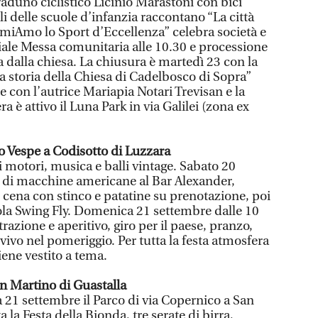
° raduno ciclistico Licinio Marastoni con bici
li delle scuole d’infanzia raccontano “La città
remiAmo lo Sport d’Eccellenza” celebra società e
hiale Messa comunitaria alle 10.30 e processione
a dalla chiesa. La chiusura è martedì 23 con la
a storia della Chiesa di Cadelbosco di Sopra”
re con l’autrice Mariapia Notari Trevisan e la
iera è attivo il Luna Park in via Galilei (zona ex
o Vespe a Codisotto di Luzzara
 motori, musica e balli vintage. Sabato 20
o di macchine americane al Bar Alexander,
19 cena con stinco e patatine su prenotazione, poi
ola Swing Fly. Domenica 21 settembre dalle 10
razione e aperitivo, giro per il paese, pranzo,
ivo nel pomeriggio. Per tutta la festa atmosfera
iene vestito a tema.
an Martino di Guastalla
21 settembre il Parco di via Copernico a San
 la Festa della Bionda, tre serate di birra,