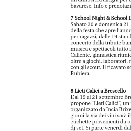
bavarese. Info e prenotaz
7 School Night & School 
Sabato 20 e domenica 21 s
della festa che apre l’anno
per ragazzi, dalle 19 stan
concerto della tribute b
musica e spettacoli tutto
Caliente, ginnastica ritm
oltre a giochi, laboratori,
con gli scout. Il ricavato s
Rubiera.
8 Lieti Calici a Brescello
Dal 19 al 21 settembre Br
propone “Lieti Calici”, un 
organizzato da Incia Brix
giorni la via dei vini sarà
etichette provenienti da t
dj set. Si parte venerdì da