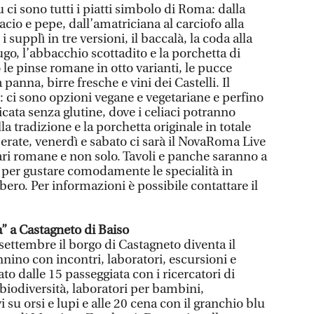
 ci sono tutti i piatti simbolo di Roma: dalla
acio e pepe, dall’amatriciana al carciofo alla
 supplì in tre versioni, il baccalà, la coda alla
ugo, l’abbacchio scottadito e la porchetta di
le pinse romane in otto varianti, le pucce
panna, birre fresche e vini dei Castelli. Il
ti: ci sono opzioni vegane e vegetariane e perfino
icata senza glutine, dove i celiaci potranno
lla tradizione e la porchetta originale in totale
erate, venerdì e sabato ci sarà il NovaRoma Live
ri romane e non solo. Tavoli e panche saranno a
i per gustare comodamente le specialità in
bero. Per informazioni è possibile contattare il
ca” a Castagneto di Baiso
ettembre il borgo di Castagneto diventa il
nino con incontri, laboratori, escursioni e
to dalle 15 passeggiata con i ricercatori di
biodiversità, laboratori per bambini,
 su orsi e lupi e alle 20 cena con il granchio blu