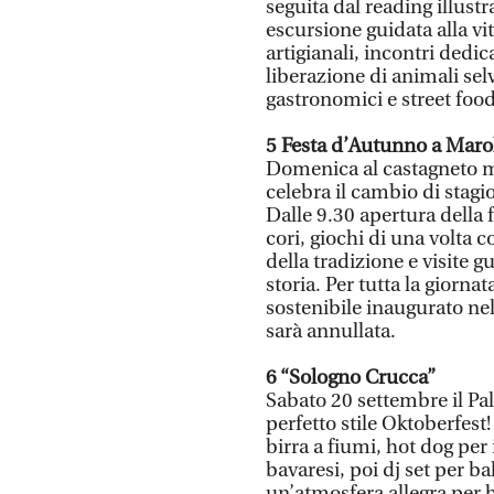
seguita dal reading illus
escursione guidata alla vi
artigianali, incontri dedica
liberazione di animali sel
gastronomici e street food 
5 Festa d’Autunno a Maro
Domenica al castagneto ma
celebra il cambio di stagi
Dalle 9.30 apertura della 
cori, giochi di una volta co
della tradizione e visite 
storia. Per tutta la giornat
sostenibile inaugurato ne
sarà annullata.
6 “Sologno Crucca”
Sabato 20 settembre il Pal
perfetto stile Oktoberfest!
birra a fiumi, hot dog per 
bavaresi, poi dj set per bal
un’atmosfera allegra per 