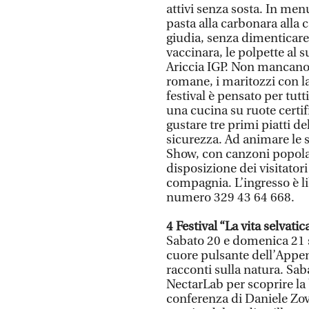
attivi senza sosta. In menu
pasta alla carbonara alla c
giudia, senza dimenticare i
vaccinara, le polpette al s
Ariccia IGP. Non mancano 
romane, i maritozzi con la 
festival è pensato per tut
una cucina su ruote certif
gustare tre primi piatti de
sicurezza. Ad animare le s
Show, con canzoni popola
disposizione dei visitator
compagnia. L’ingresso è li
numero 329 43 64 668.
4 Festival “La vita selvati
Sabato 20 e domenica 21 s
cuore pulsante dell’Appen
racconti sulla natura. Saba
NectarLab per scoprire la 
conferenza di Daniele Zovi