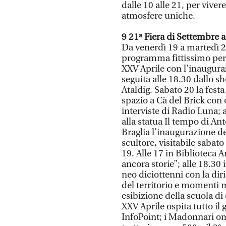
dalle 10 alle 21, per viver
atmosfere uniche.
9 21ª Fiera di Settembre 
Da venerdì 19 a martedì 2
programma fittissimo per t
XXV Aprile con l’inaugura
seguita alle 18.30 dallo 
Ataldig. Sabato 20 la fest
spazio a Cà del Brick con
interviste di Radio Luna; 
alla statua Il tempo di An
Braglia l’inaugurazione de
scultore, visitabile sabato
19. Alle 17 in Biblioteca A
ancora storie”; alle 18.30
neo diciottenni con la diri
del territorio e momenti m
esibizione della scuola 
XXV Aprile ospita tutto il 
InfoPoint; i Madonnari om