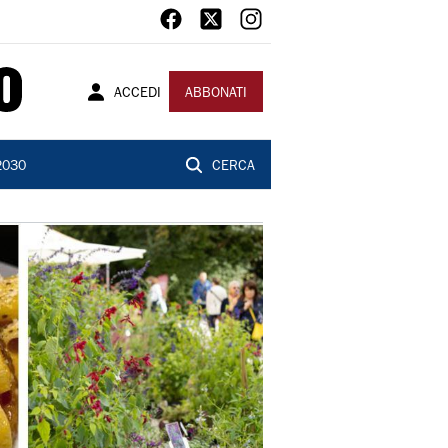
ACCEDI
ABBONATI
2030
CERCA