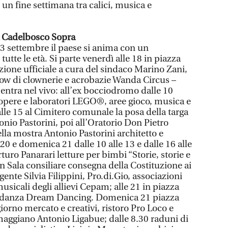
e un fine settimana tra calici, musica e
a Cadelbosco Sopra
3 settembre il paese si anima con un
utte le età. Si parte venerdì alle 18 in piazza
zione ufficiale a cura del sindaco Marino Zani,
show di clownerie e acrobazie Wanda Circus –
a entra nel vivo: all’ex bocciodromo dalle 10
 opere e laboratori LEGO®, aree gioco, musica e
alle 15 al Cimitero comunale la posa della targa
tonio Pastorini, poi all’Oratorio Don Pietro
lla mostra Antonio Pastorini architetto e
 20 e domenica 21 dalle 10 alle 13 e dalle 16 alle
rturo Panarari letture per bimbi “Storie, storie e
 in Sala consiliare consegna della Costituzione ai
gente Silvia Filippini, Pro.di.Gio, associazioni
usicali degli allievi Cepam; alle 21 in piazza
di danza Dream Dancing. Domenica 21 piazza
giorno mercato e creativi, ristoro Pro Loco e
aggiano Antonio Ligabue; dalle 8.30 raduni di