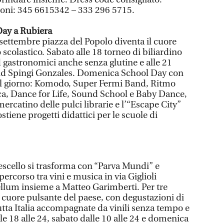
ioni: 345 6615342 – 333 296 5715.
Day a Rubiera
ettembre piazza del Popolo diventa il cuore
 scolastico. Sabato alle 18 torneo di biliardino
d gastronomici anche senza glutine e alle 21
and Spingi Gonzales. Domenica School Day con
 il giorno: Komodo, Super Fermi Band, Ritmo
ica, Dance for Life, Sound School e Baby Dance,
 mercatino delle pulci librarie e l’“Escape City”
ostiene progetti didattici per le scuole di
escello si trasforma con “Parva Mundi” e
percorso tra vini e musica in via Giglioli
ellum insieme a Matteo Garimberti. Per tre
 il cuore pulsante del paese, con degustazioni di
utta Italia accompagnate da vinili senza tempo e
lle 18 alle 24, sabato dalle 10 alle 24 e domenica