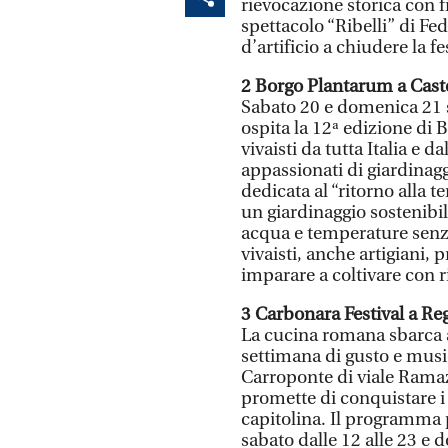
rievocazione storica con fi
spettacolo “Ribelli” di Fed
d’artificio a chiudere la fe
2 Borgo Plantarum a Cast
Sabato 20 e domenica 21 s
ospita la 12ª edizione di
vivaisti da tutta Italia e 
appassionati di giardinagg
dedicata al “ritorno alla t
un giardinaggio sostenibi
acqua e temperature senza 
vivaisti, anche artigiani,
imparare a coltivare con r
3 Carbonara Festival a Re
La cucina romana sbarca a
settimana di gusto e musi
Carroponte di viale Ramazz
promette di conquistare i p
capitolina. Il programma 
sabato dalle 12 alle 23 e 