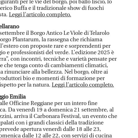
guranti per le vie del borgo, poi ballo liscio, lo
erico Buffa e il tradizionale show di fuochi
sta.
Leggi l’articolo completo.
ellarano
ettembre il Borgo Antico Le Viole di Telarolo
 Borgo Plantarum, la rassegna che richiama
dall’estero con proposte rare e sorprendenti per
io e professionisti del verde. L’edizione 2025 è
erra”, con incontri, tecniche e varietà pensate per
le che tenga conto di cambiamenti climatici,
rinunciare alla bellezza. Nel borgo, oltre ai
 produttori bio e momenti di formazione per
ispetto per la natura.
Leggi l’articolo completo.
ggio Emilia
lle Officine Reggiane per un intero fine
ca. Da venerdì 19 a domenica 21 settembre, al
ini, arriva il Carbonara Festival, un evento che
alati con i grandi classici della tradizione
prevede apertura venerdì dalle 18 alle 23,
domenica dalle 12 alle 22, con servizi di cucina