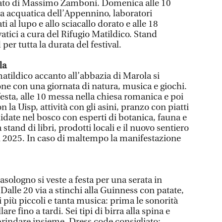
trato di Massimo Zamboni. Domenica alle 10
ta acquatica dell’Appennino, laboratori
ti al lupo e allo sciacallo dorato e alle 18
vatici a cura del Rifugio Matildico. Stand
per tutta la durata del festival.
la
tildico accanto all’abbazia di Marola si
one con una giornata di natura, musica e giochi.
festa, alle 10 messa nella chiesa romanica e poi
n la Uisp, attività con gli asini, pranzo con piatti
guidate nel bosco con esperti di botanica, fauna e
a stand di libri, prodotti locali e il nuovo sentiero
l 2025. In caso di maltempo la manifestazione
asologno si veste a festa per una serata in
 Dalle 20 via a stinchi alla Guinness con patate,
i più piccoli e tanta musica: prima le sonorità
lare fino a tardi. Sei tipi di birra alla spina e
brindare insieme. Dress code consigliato: