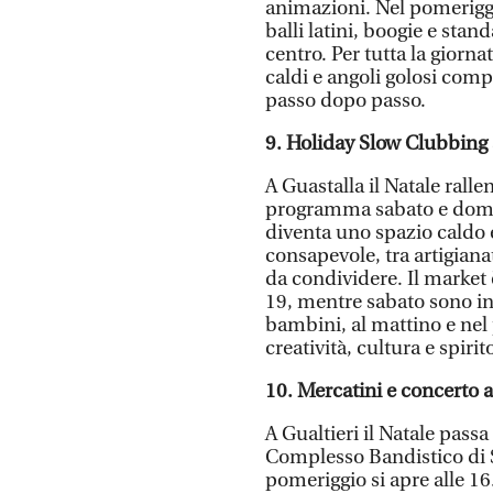
animazioni. Nel pomeriggi
balli latini, boogie e stan
centro. Per tutta la giorn
caldi e angoli golosi com
passo dopo passo.
9. Holiday Slow Clubbing 
A Guastalla il Natale rall
programma sabato e domen
diventa uno spazio caldo 
consapevole, tra artigiana
da condividere. Il market 
19, mentre sabato sono in
bambini, al mattino e ne
creatività, cultura e spirit
10. Mercatini e concerto a
A Gualtieri il Natale pass
Complesso Bandistico di 
pomeriggio si apre alle 16