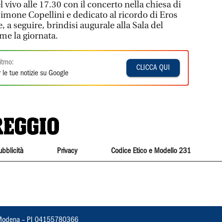
 vivo alle 17.30 con il concerto nella chiesa di
 Simone Copellini e dedicato al ricordo di Eros
e, a seguire, brindisi augurale alla Sala del
me la giornata.
itmo:
CLICCA QUI
 le tue notizie su Google
ubblicità
Privacy
Codice Etico e Modello 231
22, Modena – PI 04155780366