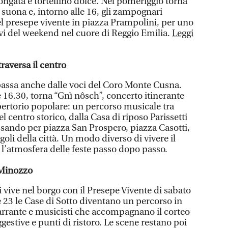
ongata e tortellino dolce. Nel pomeriggio torna
 suona e, intorno alle 16, gli zampognari
 presepe vivente in piazza Prampolini, per uno
i del weekend nel cuore di Reggio Emilia.
Leggi
raversa il centro
 passa anche dalle voci del Coro Monte Cusna.
 16.30, torna “Gnì nôsch”, concerto itinerante
epertorio popolare: un percorso musicale tra
 centro storico, dalla Casa di riposo Parissetti
ssando per piazza San Prospero, piazza Casotti,
goli della città. Un modo diverso di vivere il
 l’atmosfera delle feste passo dopo passo.
a Minozzo
i vive nel borgo con il Presepe Vivente di sabato
 23 le Case di Sotto diventano un percorso in
arrante e musicisti che accompagnano il corteo
ggestive e punti di ristoro. Le scene restano poi