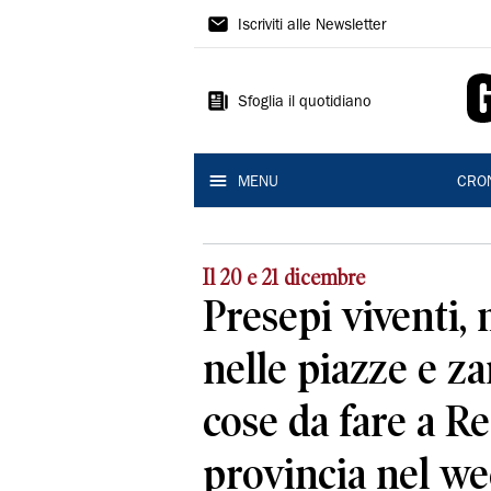
Gazzetta
Iscriviti alle Newsletter
di
Reggio
Sfoglia il quotidiano
MENU
CRO
Il 20 e 21 dicembre
Presepi viventi,
nelle piazze e z
cose da fare a R
provincia nel w