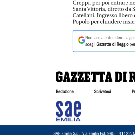
Greppi, per poi entrare nel
Santa Vittoria, diretto da
Catellani. Ingresso libero 
Popolo per chiudere insie
Non lasciare decidere l'algor
scegli
Gazzetta di Reggio
per
Redazione
Scriveteci
P
SAE Emilia S.r.l., Via Emilia Est, 985 – 411