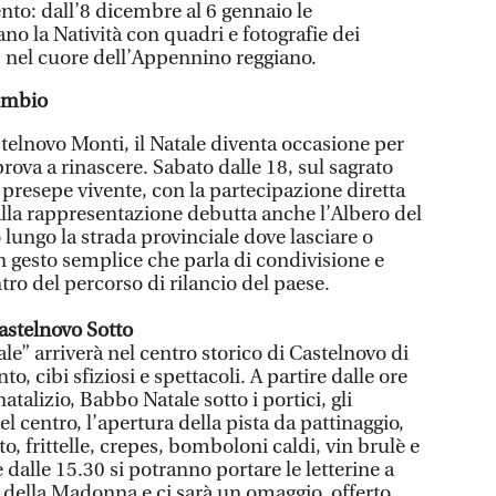
ento: dall’8 dicembre al 6 gennaio le
ano la Natività con quadri e fotografie dei
, nel cuore dell’Appennino reggiano.
Gombio
telnovo Monti, il Natale diventa occasione per
ova a rinascere. Sabato dalle 18, sul sagrato
l presepe vivente, con la partecipazione diretta
lla rappresentazione debutta anche l’Albero del
lungo la strada provinciale dove lasciare o
n gesto semplice che parla di condivisione e
entro del percorso di rilancio del paese.
 Castelnovo Sotto
ale” arriverà nel centro storico di Castelnovo di
o, cibi sfiziosi e spettacoli. A partire dalle ore
atalizio, Babbo Natale sotto i portici, gli
l centro, l’apertura della pista da pattinaggio,
o, frittelle, crepes, bomboloni caldi, vin brulè e
 dalle 15.30 si potranno portare le letterine a
 della Madonna e ci sarà un omaggio, offerto