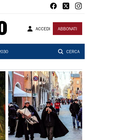
ACCEDI
ABBONATI
2030
CERCA