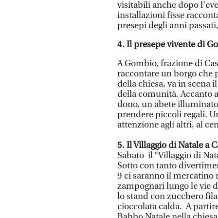
visitabili anche dopo l’ev
installazioni fisse raccont
presepi degli anni passati
4. Il presepe vivente di 
A Gombio, frazione di Cas
raccontare un borgo che pr
della chiesa, va in scena i
della comunità. Accanto a
dono, un abete illuminato 
prendere piccoli regali. U
attenzione agli altri, al c
5. Il Villaggio di Natale a
Sabato il “Villaggio di Nat
Sotto con tanto divertiment
9 ci saranno il mercatino n
zampognari lungo le vie de
lo stand con zucchero filat
cioccolata calda. A partire
Babbo Natale nella chiesa