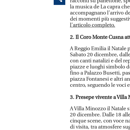
racconti su panettone, sp
la musica de La capra che
accompagnano l’arrivo del
dei momenti più suggestiv
l’articolo completo.
2. Il Coro Monte Cusna att
A Reggio Emilia il Natale
Sabato 20 dicembre, dalle
con canti natalizi e del r
piazze e luoghi simbolo del
fino a Palazzo Busetti, pa
piazza Fontanesi e altri an
centro, seguendo le voci e
3. Presepe vivente a Vill
A Villa Minozzo il Natale s
20 dicembre. Dalle 18 alle
cinque scene, con voce n
di visita, tra atmosfere su