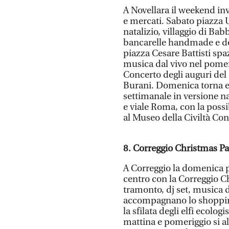
A Novellara il weekend inv
e mercati. Sabato piazza U
natalizio, villaggio di Ba
bancarelle handmade e dol
piazza Cesare Battisti spaz
musica dal vivo nel pomeri
Concerto degli auguri del
Burani. Domenica torna e
settimanale in versione nat
e viale Roma, con la possi
al Museo della Civiltà Co
8. Correggio Christmas Pa
A Correggio la domenica p
centro con la Correggio Ch
tramonto, dj set, musica da
accompagnano lo shopping 
la sfilata degli elfi ecolo
mattina e pomeriggio si al