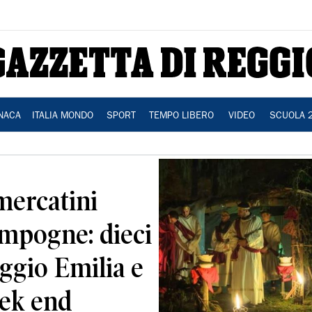
NACA
ITALIA MONDO
SPORT
TEMPO LIBERO
VIDEO
SCUOLA 
 mercatini
ampogne: dieci
eggio Emilia e
eek end