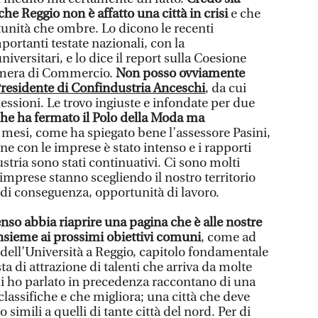
he Reggio non è affatto una città in crisi
e che
tunità che ombre. Lo dicono le recenti
portanti testate nazionali, con la
niversitari, e lo dice il report sulla Coesione
amera di Commercio.
Non posso ovviamente
 Presidente di Confindustria Anceschi
, da cui
lessioni. Le trovo ingiuste e infondate per due
he ha fermato il Polo della Moda ma
 mesi, come ha spiegato bene l’assessore Pasini,
one con le imprese è stato intenso e i rapporti
ustria sono stati continuativi. Ci sono molti
 imprese stanno scegliendo il nostro territorio
, di conseguenza, opportunità di lavoro.
nso abbia riaprire una pagina che è alle nostre
insieme ai prossimi obiettivi comuni
, come ad
dell’Università a Reggio, capitolo fondamentale
ta di attrazione di talenti che arriva da molte
ui ho parlato in precedenza raccontano di una
e classifiche e che migliora; una città che deve
simili a quelli di tante città del nord. Per di