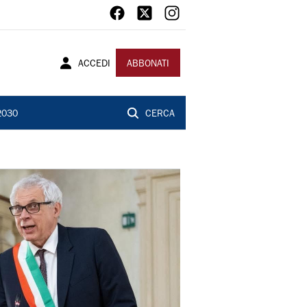
ACCEDI
ABBONATI
2030
CERCA