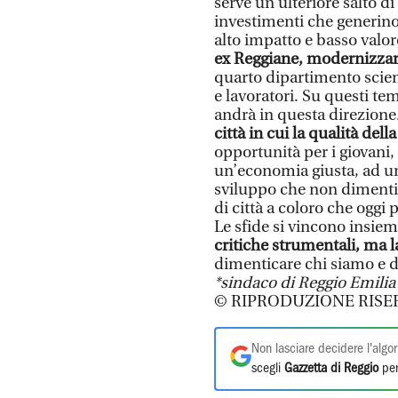
serve un ulteriore salto d
investimenti che generino 
alto impatto e basso valor
ex Reggiane, modernizzar
quarto dipartimento scienti
e lavoratori. Su questi te
andrà in questa direzione
città in cui la qualità dell
opportunità per i giovani, 
un’economia giusta, ad un
sviluppo che non dimentic
di città a coloro che oggi
Le sfide si vincono insi
critiche strumentali, ma l
dimenticare chi siamo e 
*sindaco di Reggio Emilia
© RIPRODUZIONE RISE
Non lasciare decidere l'algor
scegli
Gazzetta di Reggio
per