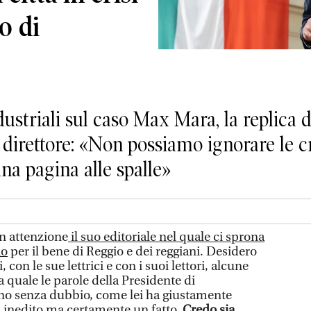
o di
dustriali sul caso Max Mara, la replica 
ro direttore: «Non possiamo ignorare le 
na pagina alle spalle»
on attenzione
il suo editoriale nel quale ci sprona
io
per il bene di Reggio e dei reggiani. Desidero
 con le sue lettrici e con i suoi lettori, alcune
la quale le parole della Presidente di
ono senza dubbio, come lei ha giustamente
on inedito ma certamente un fatto.
Credo sia