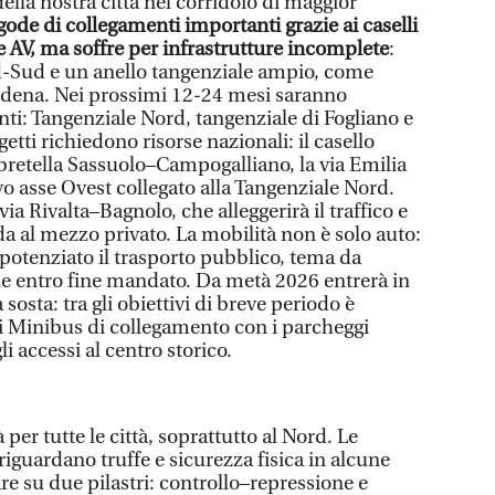
della nostra città nel corridoio di maggior
gode di collegamenti importanti grazie ai caselli
ne AV, ma soffre per infrastrutture incomplete
:
-Sud e un anello tangenziale ampio, come
dena. Nei prossimi 12-24 mesi saranno
nti: Tangenziale Nord, tangenziale di Fogliano e
getti richiedono risorse nazionali: il casello
bretella Sassuolo–Campogalliano, la via Emilia
o asse Ovest collegato alla Tangenziale Nord.
a Rivalta–Bagnolo, che alleggerirà il traffico e
ida al mezzo privato. La mobilità non è solo auto:
va potenziato il trasporto pubblico, tema da
e entro fine mandato. Da metà 2026 entrerà in
 sosta: tra gli obiettivi di breve periodo è
 i Minibus di collegamento con i parcheggi
i accessi al centro storico.
 per tutte le città, soprattutto al Nord. Le
iguardano truffe e sicurezza fisica in alcune
re su due pilastri: controllo–repressione e