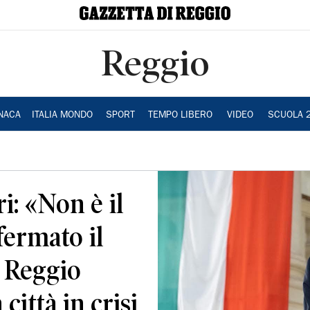
Reggio
NACA
ITALIA MONDO
SPORT
TEMPO LIBERO
VIDEO
SCUOLA 
i: «Non è il
ermato il
. Reggio
città in crisi