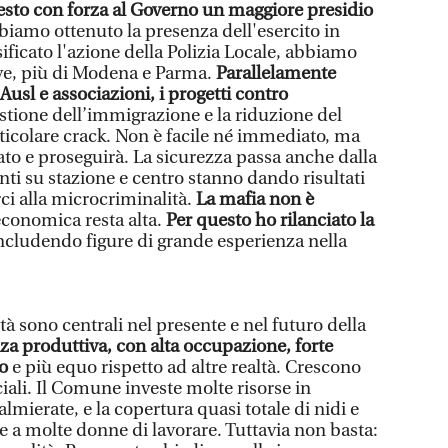
sto con forza al Governo un maggiore presidio
bbiamo ottenuto la presenza dell'esercito in
ficato l'azione della Polizia Locale, abbiamo
ive, più di Modena e Parma.
Parallelamente
usl e associazioni, i progetti contro
gestione dell’immigrazione e la riduzione del
ticolare crack. Non è facile né immediato, ma
ato e proseguirà. La sicurezza passa anche dalla
enti su stazione e centro stanno dando risultati
i alla microcriminalità.
La mafia non è
 economica resta alta.
Per questo ho rilanciato la
includendo figure di grande esperienza nella
tà sono centrali nel presente e nel futuro della
za produttiva, con alta occupazione, forte
to
e più equo rispetto ad altre realtà. Crescono
ciali. Il Comune investe molte risorse in
calmierate, e la copertura quasi totale di nidi e
e a molte donne di lavorare. Tuttavia non basta: