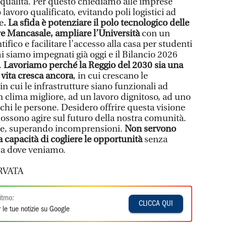
i qualità. Per questo chiediamo alle imprese
lavoro qualificato, evitando poli logistici ad
e
. La sfida è potenziare il polo tecnologico delle
e Mancasale, ampliare l’Università
con un
fico e facilitare l’accesso alla casa per studenti
mi siamo impegnati già oggi e il Bilancio 2026
.
Lavoriamo perché la Reggio del 2030 sia una
a vita cresca ancora
, in cui crescano le
in cui le infrastrutture siano funzionali ad
 clima migliore, ad un lavoro dignitoso, ad uno
hi le persone. Desidero offrire questa visione
 possono agire sul futuro della nostra comunità.
eme, superando incomprensioni.
Non servono
a capacità di cogliere le opportunità
senza
da dove veniamo.
RVATA
itmo:
CLICCA QUI
 le tue notizie su Google