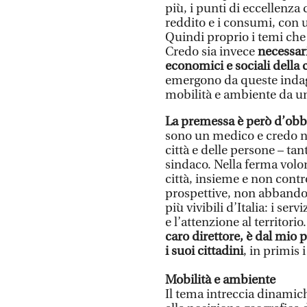
più, i punti di eccellenza
reddito e i consumi, con un
Quindi proprio i temi che
Credo sia invece
necessari
economici e sociali della c
emergono da queste indagin
mobilità e ambiente da un l
La premessa è però d’obbli
sono un medico e credo ne
città e delle persone – t
sindaco. Nella ferma volon
città, insieme e non contr
prospettive, non abbando
più vivibili d’Italia: i ser
e l’attenzione al territorio
caro direttore, è dal mio p
i suoi cittadini
, in primis i
Mobilità e ambiente
Il tema intreccia dinamic