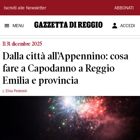
Gazzetta
Iscriviti alle Newsletter
ABBONATI
di
MENU
ACCEDI
Reggio
Il 31 dicembre 2025
Dalla città all’Appennino: cosa
fare a Capodanno a Reggio
Emilia e provincia
Elisa Pederzoli