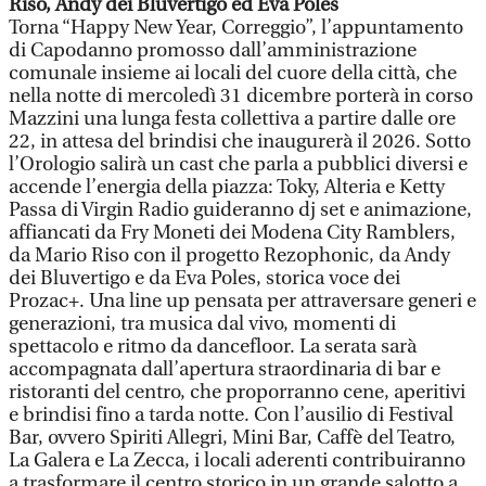
Riso, Andy dei Bluvertigo ed Eva Poles
Torna “Happy New Year, Correggio”, l’appuntamento
di Capodanno promosso dall’amministrazione
comunale insieme ai locali del cuore della città, che
nella notte di mercoledì 31 dicembre porterà in corso
Mazzini una lunga festa collettiva a partire dalle ore
22, in attesa del brindisi che inaugurerà il 2026. Sotto
l’Orologio salirà un cast che parla a pubblici diversi e
accende l’energia della piazza: Toky, Alteria e Ketty
Passa di Virgin Radio guideranno dj set e animazione,
affiancati da Fry Moneti dei Modena City Ramblers,
da Mario Riso con il progetto Rezophonic, da Andy
dei Bluvertigo e da Eva Poles, storica voce dei
Prozac+. Una line up pensata per attraversare generi e
generazioni, tra musica dal vivo, momenti di
spettacolo e ritmo da dancefloor. La serata sarà
accompagnata dall’apertura straordinaria di bar e
ristoranti del centro, che proporranno cene, aperitivi
e brindisi fino a tarda notte. Con l’ausilio di Festival
Bar, ovvero Spiriti Allegri, Mini Bar, Caffè del Teatro,
La Galera e La Zecca, i locali aderenti contribuiranno
a trasformare il centro storico in un grande salotto a