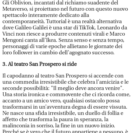
Gli Oblivion, incantati dal richiamo suadente del
Metaverso, si proiettano nel futuro con questo nuovo
spettacolo interamente dedicato alla
contemporaneità. Tuttorial è una realtà alternativa
dove Galileo Galilei è una star di TikTok, Leonardo da
Vinci non riesce a produrre contenuti virali e Marco
Mengoni canta all’Ikea. Senza senso e senza tempo,
personaggi di varie epoche allietano le giornate dei
loro follower in cambio dell’agognato successo.
3. Al teatro San Prospero si ride
Il capodanno al teatro San Prospero si accende con
una commedia irresistibile che celebra l’amicizia e le
seconde possibilità: "Il meglio deve ancora venire".
Una storia ironica e commovente che ci ricorda come,
accanto a un amico vero, qualsiasi ostacolo possa
trasformarsi in un’avventura degna di essere vissuta.
Ne nasce una sfida irresistibile, un duello di follia e
affetto che trasforma la paura in speranza, la
malinconia in sorriso, la fine in un nuovo inizio.
Perché se è vero che il futuro appartiene a nessuno, è